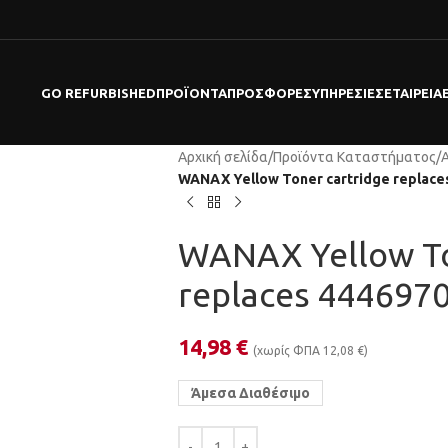
GO REFURBISHED
ΠΡΟΪΌΝΤΑ
ΠΡΟΣΦΟΡΕΣ
ΥΠΗΡΕΣΊΕΣ
ΕΤΑΙΡΕΊΑ
Αρχική σελίδα
/
Προϊόντα Καταστήματος
/
WANAX Yellow Toner cartridge replace
WANAX Yellow To
replaces 444697
14,98
€
(χωρίς ΦΠΑ
12,08
€
)
Άμεσα Διαθέσιμο