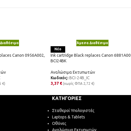
Διαθέσιμο
Άμεσα Διαθέσιμο
Νέο
replaces Canon 0956A002,
Ink cartridge Black replaces Canon 6881A00
BCI24BK
τών
Αναλώσιμα Εκτυπωτών
C
Κωδικός:
BCI-24B_IC
3,37
€
5
€
)
(χωρίς ΦΠΑ
2,72
€
)
ΚΑΤΗΓΟΡΊΕΣ
Σταθεροί Υπολογιστές
Laptops & Tablets
Οθόνες
Αναλώσιμα Εκτυπωτών