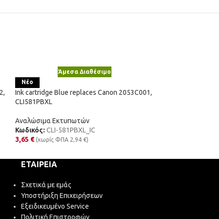
Άμεσα Διαθέσιμο
Άμε
Ink cartridge Col
Νέο
17G0060E, 60
2,
Ink cartridge Blue replaces Canon 2053C001,
CLI581PBXL
Αναλώσιμα Εκτυ
Κωδικός:
17G006
Αναλώσιμα Εκτυπωτών
17,99
€
(χωρίς Φ
Κωδικός:
CLI-581PBXL_IC
3,65
€
(χωρίς ΦΠΑ
2,94
€
)
ΕΤΑΙΡΕΊΑ
Σχετικά με εμάς
Υποστήριξη Επιχειρήσεων
Εξειδικευμένο Service
Πολιτική Επιστροφών