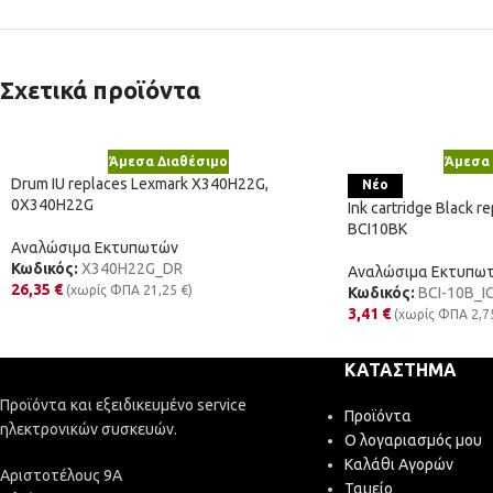
Σχετικά προϊόντα
Άμεσα Διαθέσιμο
Άμεσα 
Drum IU replaces Lexmark X340H22G,
Νέο
0X340H22G
Ink cartridge Black 
BCI10BK
Αναλώσιμα Εκτυπωτών
Κωδικός:
X340H22G_DR
Αναλώσιμα Εκτυπω
26,35
€
(χωρίς ΦΠΑ
21,25
€
)
Κωδικός:
BCI-10B_I
3,41
€
(χωρίς ΦΠΑ
2,7
ΚΑΤΆΣΤΗΜΑ
Προϊόντα και εξειδικευμένο service
Προϊόντα
ηλεκτρονικών συσκευών.
Ο λογαριασμός μου
Καλάθι Αγορών
Αριστοτέλους 9Α
Ταμείο