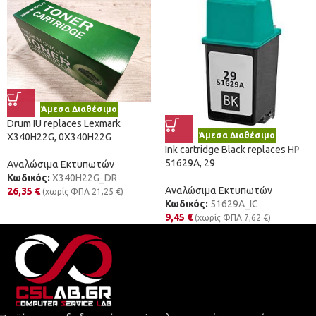
Άμεσα Διαθέσιμο
Drum IU replaces Lexmark
Άμεσα Διαθέσιμο
X340H22G, 0X340H22G
Ink cartridge Black replaces HP
51629A, 29
Αναλώσιμα Εκτυπωτών
Κωδικός:
X340H22G_DR
Αναλώσιμα Εκτυπωτών
26,35
€
(χωρίς ΦΠΑ
21,25
€
)
Κωδικός:
51629A_IC
9,45
€
(χωρίς ΦΠΑ
7,62
€
)