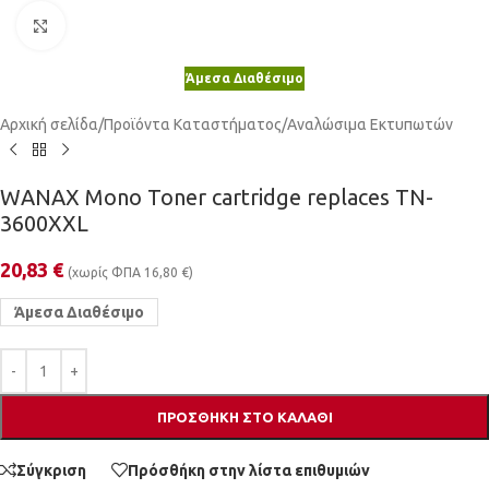
Κλικ για μεγέθυνση
Άμεσα Διαθέσιμο
Αρχική σελίδα
/
Προϊόντα Καταστήματος
/
Αναλώσιμα Εκτυπωτών
WANAX Mono Toner cartridge replaces TN-
3600XXL
20,83
€
(χωρίς ΦΠΑ
16,80
€
)
Άμεσα Διαθέσιμο
ΠΡΟΣΘΉΚΗ ΣΤΟ ΚΑΛΆΘΙ
Σύγκριση
Πρόσθήκη στην λίστα επιθυμιών