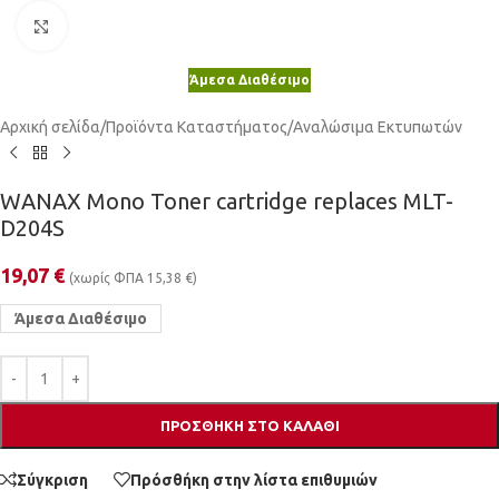
Κλικ για μεγέθυνση
Άμεσα Διαθέσιμο
Αρχική σελίδα
/
Προϊόντα Καταστήματος
/
Αναλώσιμα Εκτυπωτών
WANAX Mono Toner cartridge replaces MLT-
D204S
19,07
€
(χωρίς ΦΠΑ
15,38
€
)
Άμεσα Διαθέσιμο
ΠΡΟΣΘΉΚΗ ΣΤΟ ΚΑΛΆΘΙ
Σύγκριση
Πρόσθήκη στην λίστα επιθυμιών