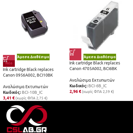
Άμεσα Διαθέσιμο
Άμεσα Διαθέσιμο
Ink cartridge Black replaces
Νέο
Canon 4705A002, BCI6BK
Ink cartridge Black replaces
Canon 0956A002, BCI10BK
Αναλώσιμα Εκτυπωτών
Κωδικός:
BCI-6B_IC
Αναλώσιμα Εκτυπωτών
2,96
€
(χωρίς ΦΠΑ
2,39
€
)
Κωδικός:
BCI-10B_IC
3,41
€
(χωρίς ΦΠΑ
2,75
€
)