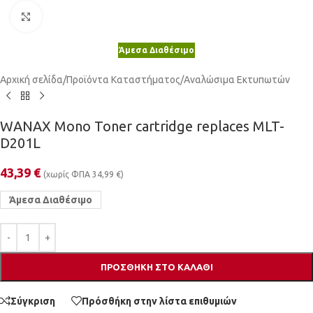
Κλικ για μεγέθυνση
Άμεσα Διαθέσιμο
Αρχική σελίδα
/
Προϊόντα Καταστήματος
/
Αναλώσιμα Εκτυπωτών
WANAX Mono Toner cartridge replaces MLT-
D201L
43,39
€
(χωρίς ΦΠΑ
34,99
€
)
Άμεσα Διαθέσιμο
ΠΡΟΣΘΉΚΗ ΣΤΟ ΚΑΛΆΘΙ
Σύγκριση
Πρόσθήκη στην λίστα επιθυμιών