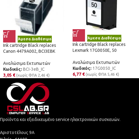
Άμεσα Διαθέσιμο
Άμεσα Διαθέσιμο
Ink cartridge Black replaces
Ink cartridge Black replaces
Lexmark 17G0050E, 50
Canon 4479A002, BCI3EBK
Αναλώσιμα Εκτυπωτών
Αναλώσιμα Εκτυπωτών
Κωδικός:
17G0050_IC
Κωδικός:
BCI-3eB_IC
6,77
€
(χωρίς ΦΠΑ
5,46
€
)
3,05
€
(χωρίς ΦΠΑ
2,46
€
)
Προϊόντα και εξειδικευμένο service ηλεκτρονικών συσκευών.
Αριστοτέλους 9Α