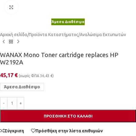
Κλικ για μεγέθυνση
Άμεσα Διαθέσιμο
Αρχική σελίδα
/
Προϊόντα Καταστήματος
/
Αναλώσιμα Εκτυπωτών
WANAX Mono Toner cartridge replaces HP
W2192A
45,17
€
(χωρίς ΦΠΑ
36,43
€
)
Άμεσα Διαθέσιμο
ΠΡΟΣΘΉΚΗ ΣΤΟ ΚΑΛΆΘΙ
Σύγκριση
Πρόσθήκη στην λίστα επιθυμιών