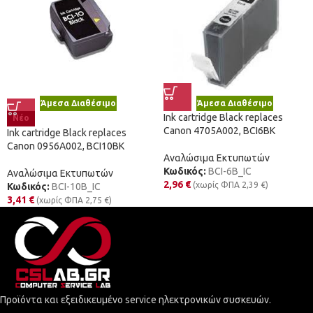
Άμεσα Διαθέσιμο
Άμεσα Διαθέσιμο
Ink cartridge Black replaces
Νέο
Canon 4705A002, BCI6BK
Ink cartridge Black replaces
Canon 0956A002, BCI10BK
Αναλώσιμα Εκτυπωτών
Κωδικός:
BCI-6B_IC
Αναλώσιμα Εκτυπωτών
2,96
€
(χωρίς ΦΠΑ
2,39
€
)
Κωδικός:
BCI-10B_IC
3,41
€
(χωρίς ΦΠΑ
2,75
€
)
Προϊόντα και εξειδικευμένο service ηλεκτρονικών συσκευών.