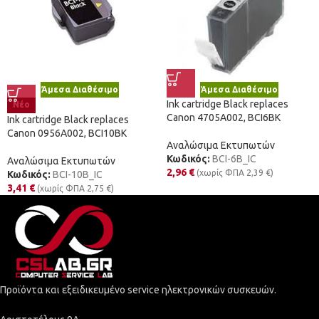
Άμεσα Διαθέσιμο
Άμεσα Διαθέσιμο
Ink cartridge Black replaces
Νέο
Canon 4705A002, BCI6BK
Ink cartridge Black replaces
Canon 0956A002, BCI10BK
Αναλώσιμα Εκτυπωτών
Κωδικός:
BCI-6B_IC
Αναλώσιμα Εκτυπωτών
2,96
€
(χωρίς ΦΠΑ
2,39
€
)
Κωδικός:
BCI-10B_IC
3,41
€
(χωρίς ΦΠΑ
2,75
€
)
Προϊόντα και εξειδικευμένο service ηλεκτρονικών συσκευών.