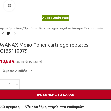
Κλικ για μεγέθυνση
Άμεσα Διαθέσιμο
Αρχική σελίδα
/
Προϊόντα Καταστήματος
/
Αναλώσιμα Εκτυπωτών
WANAX Mono Toner cartridge replaces
C13S110079
10,68
€
(χωρίς ΦΠΑ
8,61
€
)
Άμεσα Διαθέσιμο
ΠΡΟΣΘΉΚΗ ΣΤΟ ΚΑΛΆΘΙ
Σύγκριση
Πρόσθήκη στην λίστα επιθυμιών