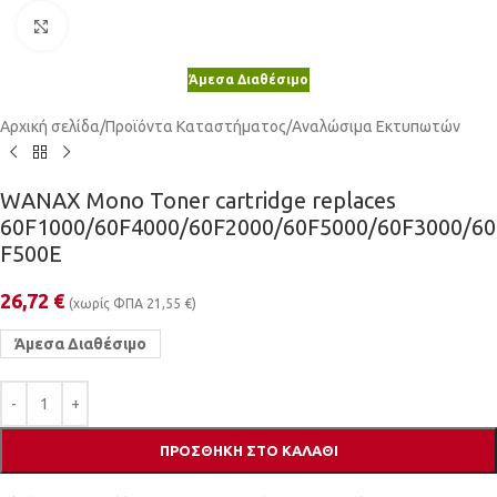
Κλικ για μεγέθυνση
Άμεσα Διαθέσιμο
Αρχική σελίδα
/
Προϊόντα Καταστήματος
/
Αναλώσιμα Εκτυπωτών
WANAX Mono Toner cartridge replaces
60F1000/60F4000/60F2000/60F5000/60F3000/60
F500E
26,72
€
(χωρίς ΦΠΑ
21,55
€
)
Άμεσα Διαθέσιμο
ΠΡΟΣΘΉΚΗ ΣΤΟ ΚΑΛΆΘΙ