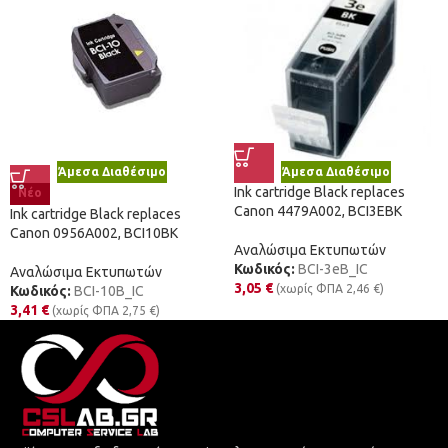
Άμεσα Διαθέσιμο
Άμεσα Διαθέσιμο
Ink cartridge Black replaces
Νέο
Canon 4479A002, BCI3EBK
Ink cartridge Black replaces
Canon 0956A002, BCI10BK
Αναλώσιμα Εκτυπωτών
Κωδικός:
BCI-3eB_IC
Αναλώσιμα Εκτυπωτών
3,05
€
(χωρίς ΦΠΑ
2,46
€
)
Κωδικός:
BCI-10B_IC
3,41
€
(χωρίς ΦΠΑ
2,75
€
)