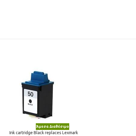
Άμεσα Διαθέσιμο
Άμε
Ink cartridge Black replaces Lexmark
Ink cartridge Mag