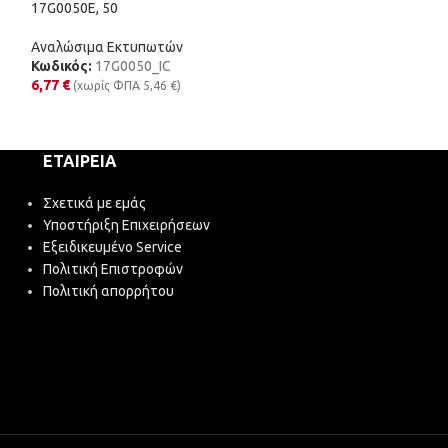
17G0050E, 50
C13T03A34010, 
Αναλώσιμα Εκτυπωτών
Αναλώσιμα Εκτυ
Κωδικός:
17G0050_IC
Κωδικός:
603MXL
6,77
€
(χωρίς ΦΠΑ
5,46
€
)
3,37
€
(χωρίς ΦΠΑ
ΕΤΑΙΡΕΊΑ
Σχετικά με εμάς
Υποστήριξη Επιχειρήσεων
Εξειδικευμένο Service
Πολιτική Επιστροφών
Πολιτική απορρήτου