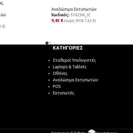
XL
Αναλώσιμα Εκτυπωτών
τών
Κωδικός:
51629A_IC
9,45
€
(χωρίς ΦΠΑ
7,62
€
)
2
€
)
ΚΑΤΗΓΟΡΊΕΣ
Σταθεροί Υπολογιστές
Laptops & Tablets
Οθόνες
Αναλώσιμα Εκτυπωτών
POS
Εκτυπωτές