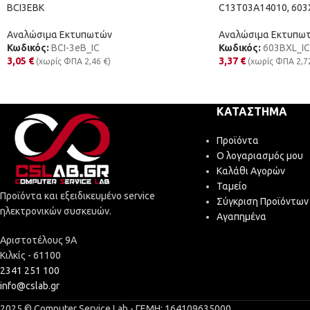
BCI3EBK
C13T03A14010, 603
Αναλώσιμα Εκτυπωτών
Αναλώσιμα Εκτυπω
Κωδικός:
BCI-3eB_IC
Κωδικός:
603BXL_IC
3,05
€
3,37
€
(χωρίς ΦΠΑ
2,46
€
)
(χωρίς ΦΠΑ
2,7
ΚΑΤΆΣΤΗΜΑ
Προϊόντα
Ο λογαριασμός μου
Καλάθι Αγορών
Ταμείο
Προϊόντα και εξειδικευμένο service
Σύγκριση Προϊόντων
ηλεκτρονικών συσκευών.
Αγαπημένα
Αριστοτέλους 9Α
Κιλκίς - 61100
2341 251 100
info@cslab.gr
2025 © Computer Service Lab - ΓΕΜΗ: 164109635000