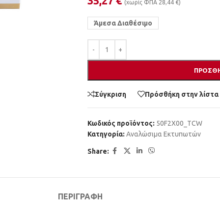
35,27
€
(χωρίς ΦΠΑ
28,44
€
)
Άμεσα Διαθέσιμο
ΠΡΟΣΘΉ
Σύγκριση
Πρόσθήκη στην λίστα
Κωδικός προϊόντος:
50F2X00_TCW
Κατηγορία:
Αναλώσιμα Εκτυπωτών
Share:
ΠΕΡΙΓΡΑΦΉ