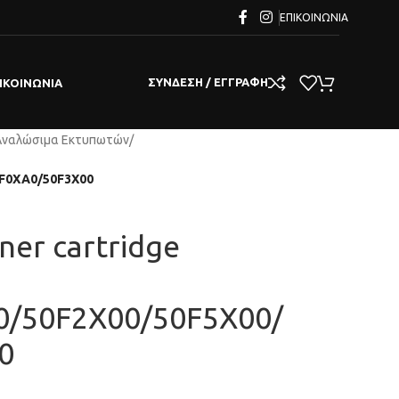
ΕΠΙΚΟΙΝΩΝΊΑ
ΣΎΝΔΕΣΗ / ΕΓΓΡΑΦΉ
ΙΚΟΙΝΩΝΊΑ
Αναλώσιμα Εκτυπωτών
/
0F0XA0/50F3X00
er cartridge
0/50F2X00/50F5X00/
0