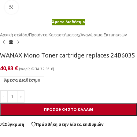
Κλικ για μεγέθυνση
Άμεσα Διαθέσιμο
Αρχική σελίδα
/
Προϊόντα Καταστήματος
/
Αναλώσιμα Εκτυπωτών
WANAX Mono Toner cartridge replaces 24B6035
40,83
€
(χωρίς ΦΠΑ
32,93
€
)
Άμεσα Διαθέσιμο
ΠΡΟΣΘΉΚΗ ΣΤΟ ΚΑΛΆΘΙ
Σύγκριση
Πρόσθήκη στην λίστα επιθυμιών