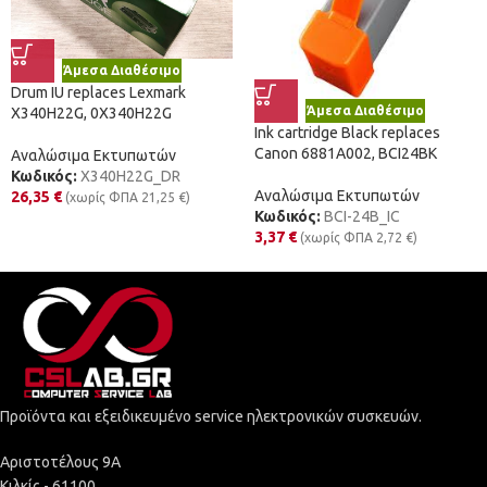
Άμεσα Διαθέσιμο
Drum IU replaces Lexmark
Άμεσα Διαθέσιμο
X340H22G, 0X340H22G
Ink cartridge Black replaces
Canon 6881A002, BCI24BK
Αναλώσιμα Εκτυπωτών
Κωδικός:
X340H22G_DR
Αναλώσιμα Εκτυπωτών
26,35
€
(χωρίς ΦΠΑ
21,25
€
)
Κωδικός:
BCI-24B_IC
3,37
€
(χωρίς ΦΠΑ
2,72
€
)
Προϊόντα και εξειδικευμένο service ηλεκτρονικών συσκευών.
Αριστοτέλους 9Α
Κιλκίς - 61100