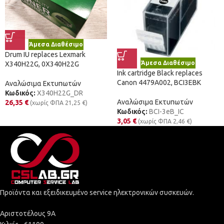
Άμεσα Διαθέσιμο
Drum IU replaces Lexmark
Άμεσα Διαθέσιμο
X340H22G, 0X340H22G
Ink cartridge Black replaces
Canon 4479A002, BCI3EBK
Αναλώσιμα Εκτυπωτών
Κωδικός:
X340H22G_DR
Αναλώσιμα Εκτυπωτών
26,35
€
(χωρίς ΦΠΑ
21,25
€
)
Κωδικός:
BCI-3eB_IC
3,05
€
(χωρίς ΦΠΑ
2,46
€
)
Προϊόντα και εξειδικευμένο service ηλεκτρονικών συσκευών.
Αριστοτέλους 9Α