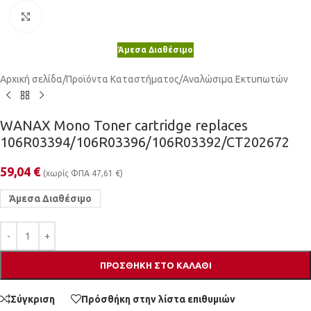
Κλικ για μεγέθυνση
Άμεσα Διαθέσιμο
Αρχική σελίδα
/
Προϊόντα Καταστήματος
/
Αναλώσιμα Εκτυπωτών
WANAX Mono Toner cartridge replaces
106R03394/106R03396/106R03392/CT202672
59,04
€
(χωρίς ΦΠΑ
47,61
€
)
Άμεσα Διαθέσιμο
ΠΡΟΣΘΉΚΗ ΣΤΟ ΚΑΛΆΘΙ
Σύγκριση
Πρόσθήκη στην λίστα επιθυμιών