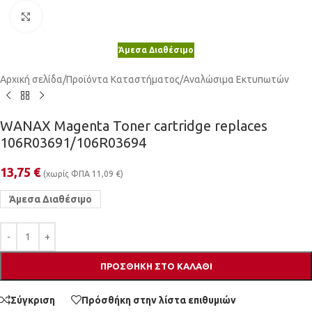
Κλικ για μεγέθυνση
Άμεσα Διαθέσιμο
Αρχική σελίδα
/
Προϊόντα Καταστήματος
/
Αναλώσιμα Εκτυπωτών
WANAX Magenta Toner cartridge replaces
106R03691/106R03694
13,75
€
(χωρίς ΦΠΑ
11,09
€
)
Άμεσα Διαθέσιμο
ΠΡΟΣΘΉΚΗ ΣΤΟ ΚΑΛΆΘΙ
Σύγκριση
Πρόσθήκη στην λίστα επιθυμιών