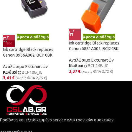
Άμεσα Διαθέσιμο
Άμεσα Διαθέσιμο
Ink cartridge Black replaces
Νέο
Canon 6881A002, BCI24BK
Ink cartridge Black replaces
Canon 0956A002, BCI10BK
Αναλώσιμα Εκτυπωτών
Κωδικός:
BCI-24B_IC
Αναλώσιμα Εκτυπωτών
3,37
€
(χωρίς ΦΠΑ
2,72
€
)
Κωδικός:
BCI-10B_IC
3,41
€
(χωρίς ΦΠΑ
2,75
€
)
Προϊόντα και εξειδικευμένο service ηλεκτρονικών συσκευών.