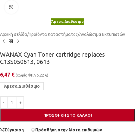
Κλικ για μεγέθυνση
Άμεσα Διαθέσιμο
Αρχική σελίδα
/
Προϊόντα Καταστήματος
/
Αναλώσιμα Εκτυπωτών
WANAX Cyan Toner cartridge replaces
C13S050613, 0613
6,47
€
(χωρίς ΦΠΑ
5,22
€
)
Άμεσα Διαθέσιμο
ΠΡΟΣΘΉΚΗ ΣΤΟ ΚΑΛΆΘΙ
Σύγκριση
Πρόσθήκη στην λίστα επιθυμιών