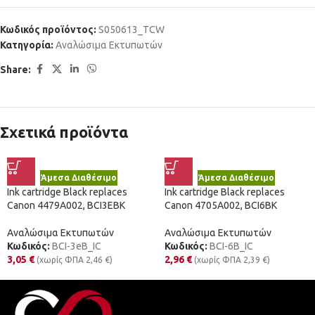
Κωδικός προϊόντος:
S050613_TCW
Κατηγορία:
Αναλώσιμα Εκτυπωτών
Share:
Σχετικά προϊόντα
Άμεσα Διαθέσιμο
Άμεσα Διαθέσιμο
Ink cartridge Black replaces
Ink cartridge Black replaces
Canon 4479A002, BCI3EBK
Canon 4705A002, BCI6BK
Αναλώσιμα Εκτυπωτών
Αναλώσιμα Εκτυπωτών
Κωδικός:
BCI-3eB_IC
Κωδικός:
BCI-6B_IC
3,05
€
2,96
€
(χωρίς ΦΠΑ
2,46
€
)
(χωρίς ΦΠΑ
2,39
€
)