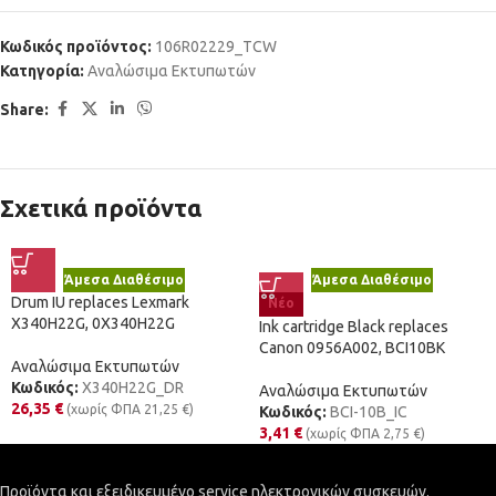
Κωδικός προϊόντος:
106R02229_TCW
Κατηγορία:
Αναλώσιμα Εκτυπωτών
Share:
Σχετικά προϊόντα
Άμεσα Διαθέσιμο
Άμεσα Διαθέσιμο
Drum IU replaces Lexmark
Νέο
X340H22G, 0X340H22G
Ink cartridge Black replaces
Canon 0956A002, BCI10BK
Αναλώσιμα Εκτυπωτών
Κωδικός:
X340H22G_DR
Αναλώσιμα Εκτυπωτών
26,35
€
(χωρίς ΦΠΑ
21,25
€
)
Κωδικός:
BCI-10B_IC
3,41
€
(χωρίς ΦΠΑ
2,75
€
)
Προϊόντα και εξειδικευμένο service ηλεκτρονικών συσκευών.