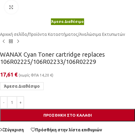
Κλικ για μεγέθυνση
Άμεσα Διαθέσιμο
Αρχική σελίδα
/
Προϊόντα Καταστήματος
/
Αναλώσιμα Εκτυπωτών
WANAX Cyan Toner cartridge replaces
106R02225/106R02233/106R02229
17,61
€
(χωρίς ΦΠΑ
14,20
€
)
Άμεσα Διαθέσιμο
ΠΡΟΣΘΉΚΗ ΣΤΟ ΚΑΛΆΘΙ
Σύγκριση
Πρόσθήκη στην λίστα επιθυμιών