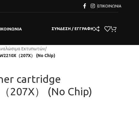
ΕΠΙΚΟΙΝΩΝΊΑ
ΣΎΝΔΕΣΗ / ΕΓΓΡΑΦΉ
ΙΚΟΙΝΩΝΊΑ
Αναλώσιμα Εκτυπωτών
/
s W2210X（207X） (No Chip)
er cartridge
X（207X） (No Chip)