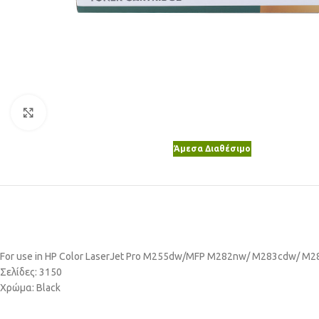
Κλικ για μεγέθυνση
Άμεσα Διαθέσιμο
For use in HP Color LaserJet Pro M255dw/MFP M282nw/ M283cdw/ M
Σελίδες: 3150
Χρώμα: Black