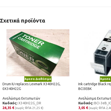
Σχετικά προϊόντα
Άμεσα Διαθέσιμο
Άμεσα 
Drum IU replaces Lexmark X340H22G,
Ink cartridge Black 
0X340H22G
BCI3EBK
Αναλώσιμα Εκτυπωτών
Αναλώσιμα Εκτυπω
Κωδικός:
X340H22G_DR
Κωδικός:
BCI-3eB_I
26,35
€
3,05
€
(χωρίς ΦΠΑ
21,25
€
)
(χωρίς ΦΠΑ
2,4