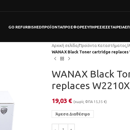
GO REFURBISHED
ΠΡΟΪΌΝΤΑ
ΠΡΟΣΦΟΡΕΣ
ΥΠΗΡΕΣΊΕΣ
ΕΤΑΙΡΕΊΑ
ΕΠ
Αρχική σελίδα
/
Προϊόντα Καταστήματος
/
WANAX Black Toner cartridge replace
WANAX Black Ton
replaces W2210
19,03
€
(χωρίς ΦΠΑ
15,35
€
)
Άμεσα Διαθέσιμο