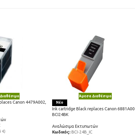
Διαθέσιμο
Άμεσα Διαθέσιμο
replaces Canon 4479A002,
Νέο
Ink cartridge Black replaces Canon 6881A00
BCI24BK
τών
C
Αναλώσιμα Εκτυπωτών
6
€
)
Κωδικός:
BCI-24B_IC