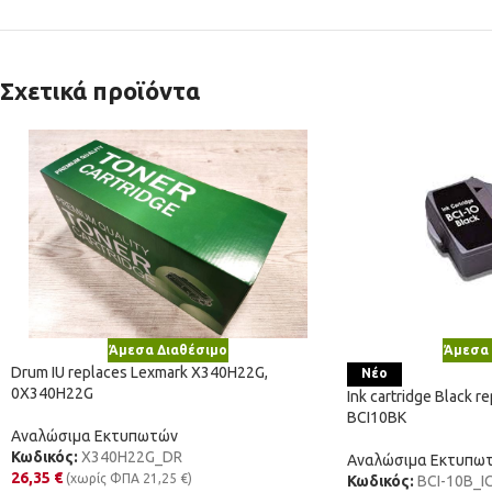
Σχετικά προϊόντα
Άμεσα Διαθέσιμο
Άμεσα 
Drum IU replaces Lexmark X340H22G,
Νέο
0X340H22G
Ink cartridge Black 
BCI10BK
Αναλώσιμα Εκτυπωτών
Κωδικός:
X340H22G_DR
Αναλώσιμα Εκτυπω
26,35
€
(χωρίς ΦΠΑ
21,25
€
)
Κωδικός:
BCI-10B_I