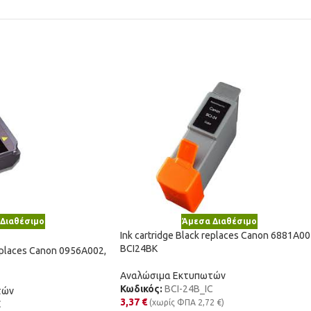
Διαθέσιμο
Άμεσα Διαθέσιμο
Ink cartridge Black replaces Canon 6881A00
BCI24BK
replaces Canon 0956A002,
Αναλώσιμα Εκτυπωτών
Κωδικός:
BCI-24B_IC
τών
3,37
€
(χωρίς ΦΠΑ
2,72
€
)
C