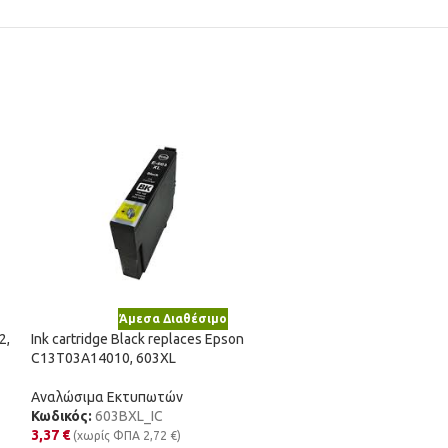
Άμεσα Διαθέσιμο
Άμε
2,
Ink cartridge Black replaces Epson
Ink cartridge Col
C13T03A14010, 603XL
Αναλώσιμα Εκτυ
Αναλώσιμα Εκτυπωτών
Κωδικός:
51625A
Κωδικός:
603BXL_IC
11,43
€
(χωρίς Φ
3,37
€
(χωρίς ΦΠΑ
2,72
€
)