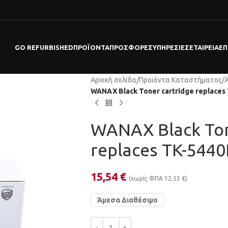
GO REFURBISHED
ΠΡΟΪΌΝΤΑ
ΠΡΟΣΦΟΡΕΣ
ΥΠΗΡΕΣΊΕΣ
ΕΤΑΙΡΕΊΑ
ΕΠ
Αρχική σελίδα
/
Προϊόντα Καταστήματος
/
WANAX Black Toner cartridge replaces
WANAX Black Ton
replaces TK-5440
15,54
€
(χωρίς ΦΠΑ
12,53
€
)
Άμεσα Διαθέσιμο