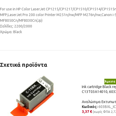
For use in HP Color LaserJet CP1215/CP1217/CP1510/CP1514/CP1
MFP;LaserJet Pro 200 color Printer M251n/nw/MFP M276n/nw;Can
MF8050Cn/MF8030Cn(Jp)
Σελίδες: 2200/2000
Χρώμα: Black
Σχετικά προϊόντα
Άμεσα 
Ink cartridge Black r
C13T03A14010, 603
Αναλώσιμα Εκτυπω
Κωδικός:
603BXL_IC
3,37
€
(χωρίς ΦΠΑ
2,7