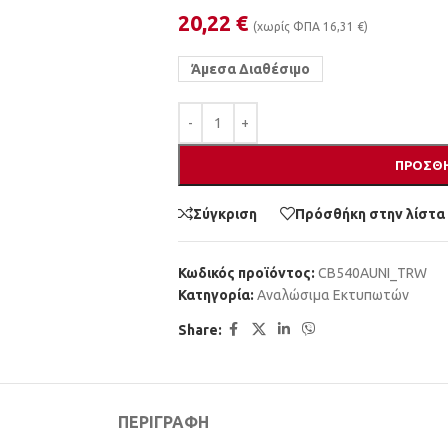
20,22
€
(χωρίς ΦΠΑ
16,31
€
)
Άμεσα Διαθέσιμο
ΠΡΟΣΘΉ
Σύγκριση
Πρόσθήκη στην λίστα
Κωδικός προϊόντος:
CB540AUNI_TRW
Κατηγορία:
Αναλώσιμα Εκτυπωτών
Share:
ΠΕΡΙΓΡΑΦΉ