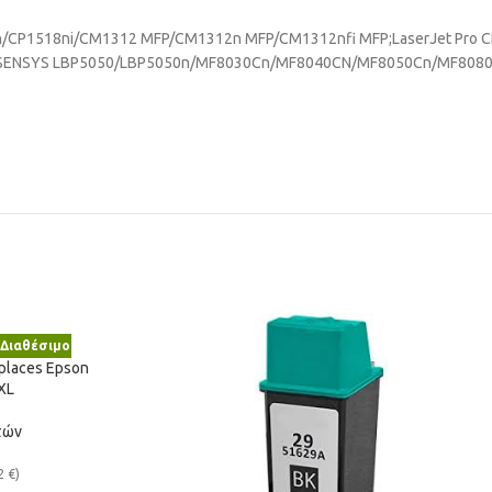
515n/CP1518ni/CM1312 MFP/CM1312n MFP/CM1312nfi MFP;LaserJet P
on i-SENSYS LBP5050/LBP5050n/MF8030Cn/MF8040CN/MF8050Cn/MF80
Διαθέσιμο
eplaces Epson
XL
τών
2
€
)