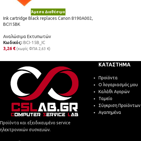
Άμεσα Διαθέσιμο
Ink cartridge Black replaces Canon 8190A002,
BCI15BK
Αναλώσιμα Εκτυπωτών
Κωδικός:
BCI-15B_IC
3,26
€
(χωρίς ΦΠΑ
2,63
€
)
ΚΑΤΆΣΤΗΜΑ
Προϊόντα
Ο λογαριασμός μου
Καλάθι Αγορών
Ταμείο
Σύγκριση Προϊόντων
Αγαπημένα
Προϊόντα και εξειδικευμένο service
ηλεκτρονικών συσκευών.