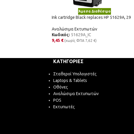
Άμεσα Διαθέσιμο
Ink cartridge Black replaces HP 51629A, 29
Αναλώσιμα Εκτυπωτών
Κωδικός:
51629A_IC
9,45
€
(χωρίς ΦΠΑ
7,62
€
)
ΚΑΤΗΓΟΡΊΕΣ
Σταθεροί Υπολογιστές
Laptops & Tablets
Οθόνες
Αναλώσιμα Εκτυπωτών
POS
Εκτυπωτές