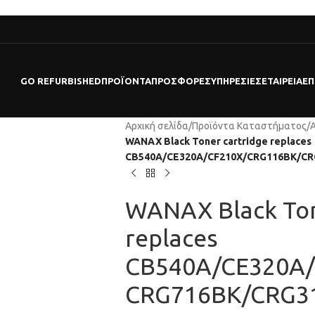
GO REFURBISHED
ΠΡΟΪΌΝΤΑ
ΠΡΟΣΦΟΡΕΣ
ΥΠΗΡΕΣΊΕΣ
ΕΤΑΙΡΕΊΑ
ΕΠ
Αρχική σελίδα
/
Προϊόντα Καταστήματος
/
WANAX Black Toner cartridge replaces
CB540A/CE320A/CF210X/CRG116BK/C
WANAX Black Ton
replaces
CB540A/CE320A/
CRG716BK/CRG3