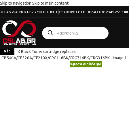
Skip to navigation
Skip to main content
ΩΡΕΆΝ ΔΙΆΓΝΩΣΗ
B2B ΥΠΟΣΤΉΡΙΞΗ
ΕΞΥΠΗΡΕΤΗΣΗ ΠΕΛΑΤΩΝ:
2341 251 100
Κλικ για μεγέθυνση
Νέο
Άμεσα Διαθέσιμο