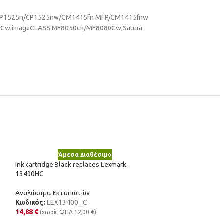
ro CP1525n/CP1525nw/CM1415fn MFP/CM1415fnw
80Cw;imageCLASS MF8050cn/MF8080Cw;Satera
Άμεσα Διαθέσιμο
Ink cartridge Black replaces Lexmark
13400HC
Αναλώσιμα Εκτυπωτών
Κωδικός:
LEX13400_IC
14,88
€
(χωρίς ΦΠΑ
12,00
€
)