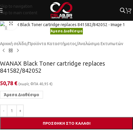
Skip to navigation
Skip to main content
Κλικ για μεγέθυνση
Άμεσα Διαθέσιμο
Αρχική σελίδα
/
Προϊόντα Καταστήματος
/
Αναλώσιμα Εκτυπωτών
WANAX Black Toner cartridge replaces
841582/842052
50,78
€
(χωρίς ΦΠΑ
40,95
€
)
Άμεσα Διαθέσιμο
ΠΡΟΣΘΉΚΗ ΣΤΟ ΚΑΛΆΘΙ