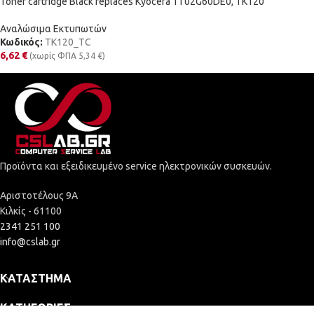
Toner cartridge Black replaces Kyocera 1T02G60DE0, TK120
Αναλώσιμα Εκτυπωτών
Κωδικός:
TK120_TC
6,62
€
(χωρίς ΦΠΑ
5,34
€
)
Προϊόντα και εξειδικευμένο service ηλεκτρονικών συσκευών.
Αριστοτέλους 9Α
Κιλκίς - 61100
2341 251 100
info@cslab.gr
ΚΑΤΆΣΤΗΜΑ
ΚΑΤΗΓΟΡΊΕΣ