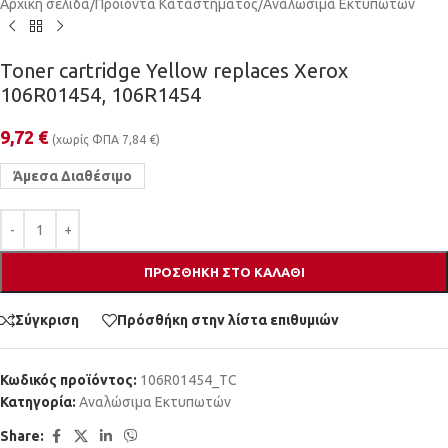
Αρχική σελίδα
/
Προϊόντα Καταστήματος
/
Αναλώσιμα Εκτυπωτών
Toner cartridge Yellow replaces Xerox
106R01454, 106R1454
9,72
€
(χωρίς ΦΠΑ
7,84
€
)
Άμεσα Διαθέσιμο
ΠΡΟΣΘΉΚΗ ΣΤΟ ΚΑΛΆΘΙ
Σύγκριση
Πρόσθήκη στην λίστα επιθυμιών
Κωδικός προϊόντος:
106R01454_TC
Κατηγορία:
Αναλώσιμα Εκτυπωτών
Share: