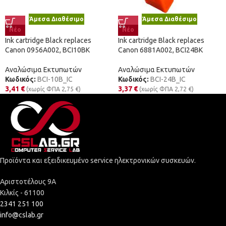
Άμεσα Διαθέσιμο
Άμεσα Διαθέσιμο
Νέο
Νέο
Ink cartridge Black replaces
Ink cartridge Black replaces
Canon 0956A002, BCI10BK
Canon 6881A002, BCI24BK
Αναλώσιμα Εκτυπωτών
Αναλώσιμα Εκτυπωτών
Κωδικός:
BCI-10B_IC
Κωδικός:
BCI-24B_IC
3,41
€
3,37
€
(χωρίς ΦΠΑ
2,75
€
)
(χωρίς ΦΠΑ
2,72
€
)
Προϊόντα και εξειδικευμένο service ηλεκτρονικών συσκευών.
Αριστοτέλους 9Α
Κιλκίς - 61100
2341 251 100
info@cslab.gr