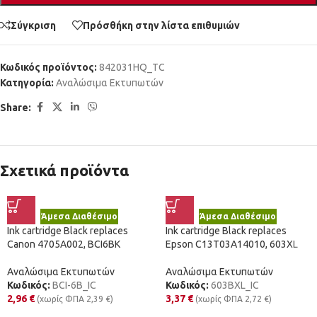
Σύγκριση
Πρόσθήκη στην λίστα επιθυμιών
Κωδικός προϊόντος:
842031HQ_TC
Κατηγορία:
Αναλώσιμα Εκτυπωτών
Share:
Σχετικά προϊόντα
Άμεσα Διαθέσιμο
Άμεσα Διαθέσιμο
Ink cartridge Black replaces
Ink cartridge Black replaces
Canon 4705A002, BCI6BK
Epson C13T03A14010, 603XL
Αναλώσιμα Εκτυπωτών
Αναλώσιμα Εκτυπωτών
Κωδικός:
BCI-6B_IC
Κωδικός:
603BXL_IC
2,96
€
3,37
€
(χωρίς ΦΠΑ
2,39
€
)
(χωρίς ΦΠΑ
2,72
€
)