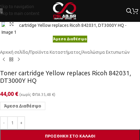
Skip to navigation
Skip to main content
Κλικ για μεγέθυνση
Άμεσα Διαθέσιμο
Αρχική σελίδα
/
Προϊόντα Καταστήματος
/
Αναλώσιμα Εκτυπωτών
Toner cartridge Yellow replaces Ricoh 842031,
DT3000Y HQ
44,00
€
(χωρίς ΦΠΑ
35,48
€
)
Άμεσα Διαθέσιμο
ΠΡΟΣΘΉΚΗ ΣΤΟ ΚΑΛΆΘΙ