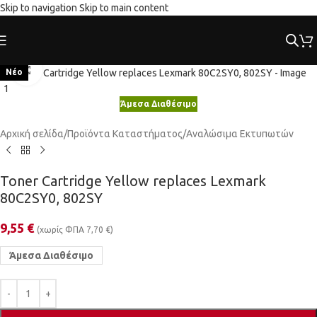
Skip to navigation
Skip to main content
Κλικ για μεγέθυνση
Νέο
Άμεσα Διαθέσιμο
Αρχική σελίδα
/
Προϊόντα Καταστήματος
/
Αναλώσιμα Εκτυπωτών
Toner Cartridge Yellow replaces Lexmark
80C2SY0, 802SY
9,55
€
(χωρίς ΦΠΑ
7,70
€
)
Άμεσα Διαθέσιμο