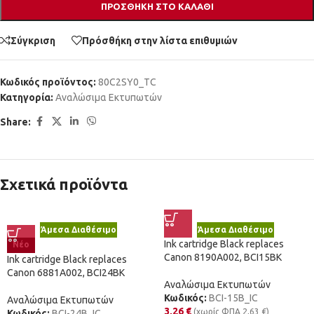
ΠΡΟΣΘΉΚΗ ΣΤΟ ΚΑΛΆΘΙ
Σύγκριση
Πρόσθήκη στην λίστα επιθυμιών
Κωδικός προϊόντος:
80C2SY0_TC
Κατηγορία:
Αναλώσιμα Εκτυπωτών
Share:
Σχετικά προϊόντα
Άμεσα Διαθέσιμο
Άμεσα Διαθέσιμο
Ink cartridge Black replaces
Νέο
Canon 8190A002, BCI15BK
Ink cartridge Black replaces
Canon 6881A002, BCI24BK
Αναλώσιμα Εκτυπωτών
Κωδικός:
BCI-15B_IC
Αναλώσιμα Εκτυπωτών
3,26
€
(χωρίς ΦΠΑ
2,63
€
)
Κωδικός:
BCI-24B_IC