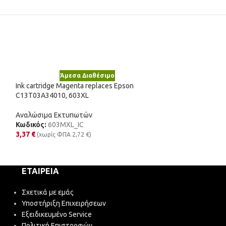
Άμεσα Διαθέσιμο
Άμε
Ink cartridge Magenta replaces Epson
Ink cartridge Yel
C13T03A34010, 603XL
C13T03A44010, 
Αναλώσιμα Εκτυπωτών
Αναλώσιμα Εκτυ
Κωδικός:
603MXL_IC
Κωδικός:
603YXL
3,37
€
3,37
€
(χωρίς ΦΠΑ
2,72
€
)
(χωρίς ΦΠΑ
ΕΤΑΙΡΕΊΑ
Σχετικά με εμάς
Υποστήριξη Επιχειρήσεων
Εξειδικευμένο Service
Πολιτική Επιστροφών