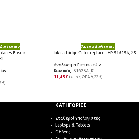
Διαθέσιμο
Άμεσα Διαθέσιμο
eplaces Epson
Ink cartridge Color replaces HP 51625A, 25
XL
Αναλώσιμα Εκτυπωτών
τών
Κωδικός:
51625A_IC
11,43
€
(χωρίς ΦΠΑ
9,22
€
)
2
€
)
ΚΑΤΗΓΟΡΊΕΣ
Σταθεροί Υπολογιστές
Laptops & Tablets
Οθόνες
Αναλώσιμα Εκτυπωτών