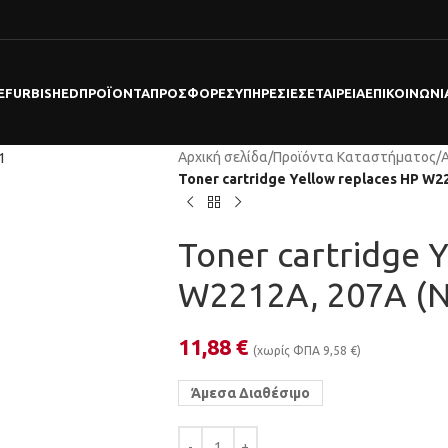
EFURBISHED
ΠΡΟΪΌΝΤΑ
ΠΡΟΣΦΟΡΕΣ
ΥΠΗΡΕΣΊΕΣ
ΕΤΑΙΡΕΊΑ
ΕΠΙΚΟΙΝΩΝΊ
Αρχική σελίδα
/
Προϊόντα Καταστήματος
/
Toner cartridge Yellow replaces HP W22
Toner cartridge 
W2212A, 207A (N
11,88
€
(χωρίς ΦΠΑ
9,58
€
)
Άμεσα Διαθέσιμο