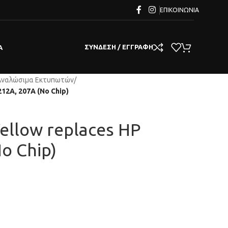
ΕΠΙΚΟΙΝΩΝΊΑ
ΣΎΝΔΕΣΗ / ΕΓΓΡΑΦΉ
Α
Αναλώσιμα Εκτυπωτών
/
12A, 207A (No Chip)
Yellow replaces HP
o Chip)