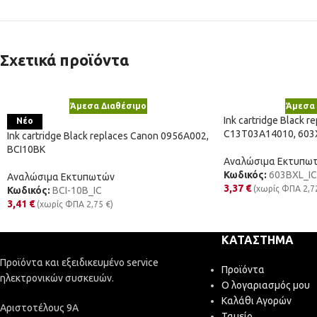
Σχετικά προϊόντα
Άμεσα Διαθέσιμο
Άμεσα 
Ink cartridge Black r
Νέο
C13T03A14010, 603
Ink cartridge Black replaces Canon 0956A002,
BCI10BK
Αναλώσιμα Εκτυπω
Κωδικός:
603BXL_IC
Αναλώσιμα Εκτυπωτών
3,37
€
(χωρίς ΦΠΑ
2,7
Κωδικός:
BCI-10B_IC
3,41
€
(χωρίς ΦΠΑ
2,75
€
)
ΚΑΤΆΣΤΗΜΑ
Προϊόντα και εξειδικευμένο service
Προϊόντα
ηλεκτρονικών συσκευών.
Ο λογαριασμός μου
Καλάθι Αγορών
Αριστοτέλους 9Α
Ταμείο