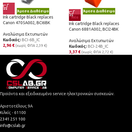
Άμεσα Διαθέσιμο
Άμεσα Διαθέσιμο
Ink cartridge Black replaces
Νέο
Canon 4705A002, BCI6BK
Ink cartridge Black replaces
Canon 6881A002, BCI24BK
Αναλώσιμα Εκτυπωτών
Κωδικός:
BCI-6B_IC
Αναλώσιμα Εκτυπωτών
2,96
€
(χωρίς ΦΠΑ
2,39
€
)
Κωδικός:
BCI-24B_IC
3,37
€
(χωρίς ΦΠΑ
2,72
€
)
Προϊόντα και εξειδικευμένο service ηλεκτρονικών συσκευών.
Αριστοτέλους 9Α
Κιλκίς - 61100
2341 251 100
info@cslab.gr