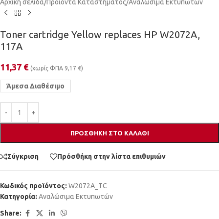
Αρχική σελίδα
/
Προϊόντα Καταστήματος
/
Αναλώσιμα Εκτυπωτών
Toner cartridge Yellow replaces HP W2072A,
117A
11,37
€
(χωρίς ΦΠΑ
9,17
€
)
Άμεσα Διαθέσιμο
ΠΡΟΣΘΉΚΗ ΣΤΟ ΚΑΛΆΘΙ
Σύγκριση
Πρόσθήκη στην λίστα επιθυμιών
Κωδικός προϊόντος:
W2072A_TC
Κατηγορία:
Αναλώσιμα Εκτυπωτών
Share: