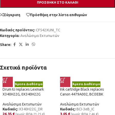
ΠΡΟΣΘΉΚΗ ΣΤΟ ΚΑΛΆΘΙ
Σύγκριση
Πρόσθήκη στην λίστα επιθυμιών
Κωδικός προϊόντος:
CF542XUNI_TC
Κατηγορία:
Αναλώσιμα Εκτυπωτών
Share:
Σχετικά προϊόντα
Άμεσα Διαθέσιμο
Άμεσα Διαθέσιμο
Drum IU replaces Lexmark
Ink cartridge Black replaces
X340H22G, 0X340H22G
Canon 4479A002, BCI3EBK
Αναλώσιμα Εκτυπωτών
Αναλώσιμα Εκτυπωτών
Κωδικός:
X340H22G_DR
Κωδικός:
BCI-3eB_IC
26,35
€
3,05
€
(χωρίς ΦΠΑ
21,25
€
)
(χωρίς ΦΠΑ
2,46
€
)