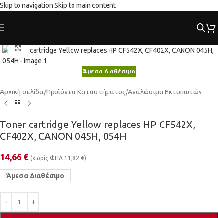
Skip to navigation
Skip to main content
Κλικ για μεγέθυνση
Άμεσα Διαθέσιμο
Αρχική σελίδα
/
Προϊόντα Καταστήματος
/
Αναλώσιμα Εκτυπωτών
Toner cartridge Yellow replaces HP CF542X,
CF402X, CANON 045H, 054H
14,66
€
(χωρίς ΦΠΑ
11,82
€
)
Άμεσα Διαθέσιμο