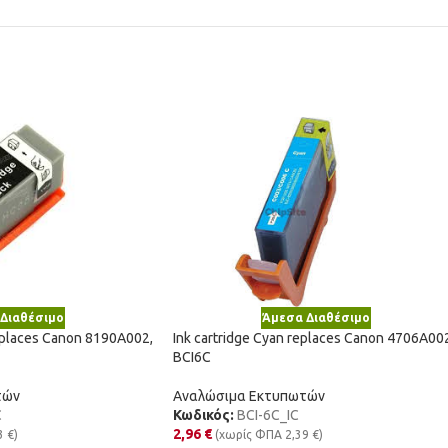
Διαθέσιμο
Άμεσα Διαθέσιμο
replaces Canon 8190A002,
Ink cartridge Cyan replaces Canon 4706A00
BCI6C
τών
Αναλώσιμα Εκτυπωτών
C
Κωδικός:
BCI-6C_IC
2,96
€
3
€
)
(χωρίς ΦΠΑ
2,39
€
)