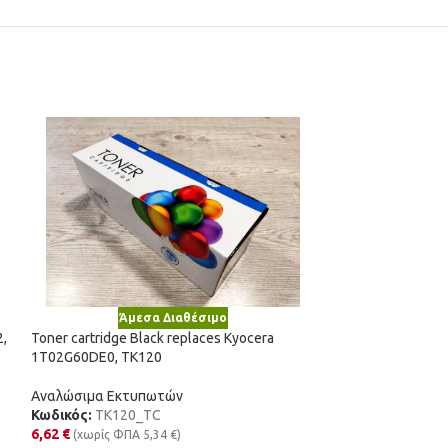
Άμεσα Διαθέσιμο
Άμε
2,
Toner cartridge Black replaces Kyocera
Toner cartridge B
1T02G60DE0, TK120
MLTD1092SELS/ 
Αναλώσιμα Εκτυπωτών
Αναλώσιμα Εκτυ
Κωδικός:
TK120_TC
Κωδικός:
MLT-D
6,62
€
16,55
€
(χωρίς ΦΠΑ
5,34
€
)
(χωρίς Φ