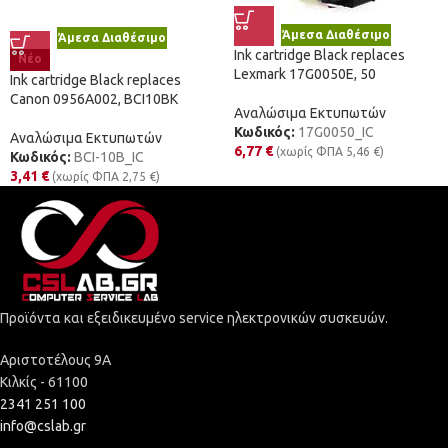
Άμεσα Διαθέσιμο
Άμεσα Διαθέσιμο
Ink cartridge Black replaces
Νέο
Lexmark 17G0050E, 50
Ink cartridge Black replaces
Canon 0956A002, BCI10BK
Αναλώσιμα Εκτυπωτών
Κωδικός:
17G0050_IC
Αναλώσιμα Εκτυπωτών
6,77
€
(χωρίς ΦΠΑ
5,46
€
)
Κωδικός:
BCI-10B_IC
3,41
€
(χωρίς ΦΠΑ
2,75
€
)
Προϊόντα και εξειδικευμένο service ηλεκτρονικών συσκευών.
Αριστοτέλους 9Α
Κιλκίς - 61100
2341 251 100
info@cslab.gr