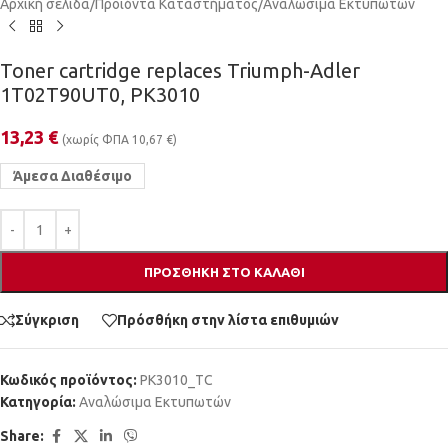
Αρχική σελίδα
/
Προϊόντα Καταστήματος
/
Αναλώσιμα Εκτυπωτών
Toner cartridge replaces Triumph-Adler
1T02T90UT0, PK3010
13,23
€
(χωρίς ΦΠΑ
10,67
€
)
Άμεσα Διαθέσιμο
ΠΡΟΣΘΉΚΗ ΣΤΟ ΚΑΛΆΘΙ
Σύγκριση
Πρόσθήκη στην λίστα επιθυμιών
Κωδικός προϊόντος:
PK3010_TC
Κατηγορία:
Αναλώσιμα Εκτυπωτών
Share: