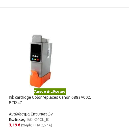
Άμεσα Διαθέσιμο
Άμε
Ink cartridge Color replaces Canon 6882A002,
Ink cartridge Col
BCI24C
Αναλώσιμα Εκτυ
Αναλώσιμα Εκτυπωτών
Κωδικός:
51625A
Κωδικός:
BCI-24CL_IC
11,43
€
(χωρίς Φ
3,19
€
(χωρίς ΦΠΑ
2,57
€
)