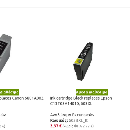
Διαθέσιμο
Άμεσα Διαθέσιμο
replaces Canon 6881A002,
Ink cartridge Black replaces Epson
C13T03A14010, 603XL
τών
Αναλώσιμα Εκτυπωτών
C
Κωδικός:
603BXL_IC
3,37
€
2
€
)
(χωρίς ΦΠΑ
2,72
€
)