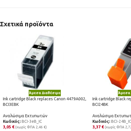
Σχετικά προϊόντα
Άμεσα Διαθέσιμο
Άμεσα 
Ink cartridge Black replaces Canon 4479A002,
Ink cartridge Black 
BCI3EBK
BCI24BK
Αναλώσιμα Εκτυπωτών
Αναλώσιμα Εκτυπω
Κωδικός:
BCI-3eB_IC
Κωδικός:
BCI-24B_I
3,05
€
3,37
€
(χωρίς ΦΠΑ
2,46
€
)
(χωρίς ΦΠΑ
2,7