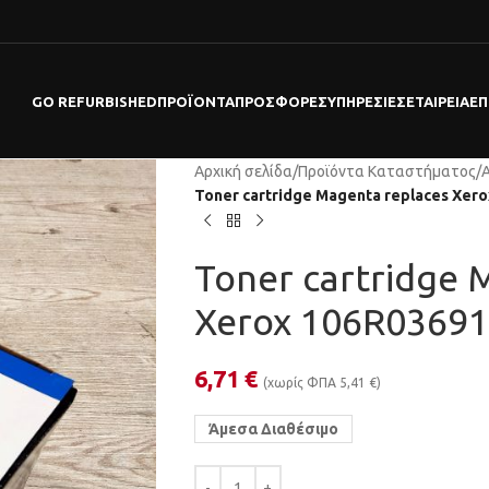
GO REFURBISHED
ΠΡΟΪΌΝΤΑ
ΠΡΟΣΦΟΡΕΣ
ΥΠΗΡΕΣΊΕΣ
ΕΤΑΙΡΕΊΑ
ΕΠ
Αρχική σελίδα
/
Προϊόντα Καταστήματος
/
Toner cartridge Magenta replaces Xer
Toner cartridge 
Xerox 106R03691
6,71
€
(χωρίς ΦΠΑ
5,41
€
)
Άμεσα Διαθέσιμο