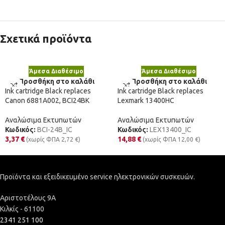
Σχετικά προϊόντα
Άμεσα Διαθέσιμο
Άμεσα Διαθέσιμο
Προσθήκη στο καλάθι
Προσθήκη στο καλάθι
Ink cartridge Black replaces
Ink cartridge Black replaces
Canon 6881A002, BCI24BK
Lexmark 13400HC
Αναλώσιμα Εκτυπωτών
Αναλώσιμα Εκτυπωτών
Κωδικός:
BCI-24B_IC
Κωδικός:
LEX13400_IC
3,37
€
14,88
€
(χωρίς ΦΠΑ
2,72
€
)
(χωρίς ΦΠΑ
12,00
€
)
Προϊόντα και εξειδικευμένο service ηλεκτρονικών συσκευών.
Αριστοτέλους 9Α
Κιλκίς - 61100
2341 251 100