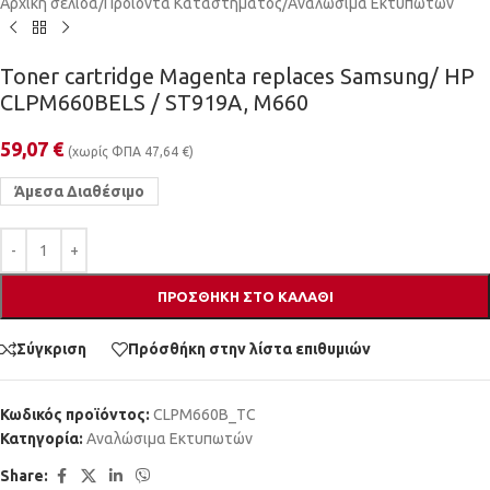
Αρχική σελίδα
/
Προϊόντα Καταστήματος
/
Αναλώσιμα Εκτυπωτών
Toner cartridge Magenta replaces Samsung/ HP
CLPM660BELS / ST919A, M660
59,07
€
(χωρίς ΦΠΑ
47,64
€
)
Άμεσα Διαθέσιμο
ΠΡΟΣΘΉΚΗ ΣΤΟ ΚΑΛΆΘΙ
Σύγκριση
Πρόσθήκη στην λίστα επιθυμιών
Κωδικός προϊόντος:
CLPM660B_TC
Κατηγορία:
Αναλώσιμα Εκτυπωτών
Share: