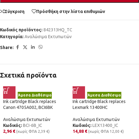
Σύγκριση
Πρόσθήκη στην λίστα επιθυμιών
Κωδικός προϊόντος:
842313HQ_TC
Κατηγορία:
Αναλώσιμα Εκτυπωτών
Share:
Σχετικά προϊόντα
Άμεσα Διαθέσιμο
Άμεσα Διαθέσιμο
Ink cartridge Black replaces
Ink cartridge Black replaces
Canon 4705A002, BCI6BK
Lexmark 13400HC
Αναλώσιμα Εκτυπωτών
Αναλώσιμα Εκτυπωτών
Κωδικός:
BCI-6B_IC
Κωδικός:
LEX13400_IC
2,96
€
14,88
€
(χωρίς ΦΠΑ
2,39
€
)
(χωρίς ΦΠΑ
12,00
€
)