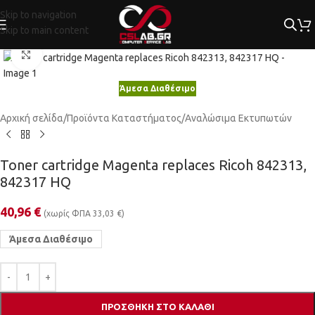
Skip to navigation
Skip to main content
Κλικ για μεγέθυνση
Άμεσα Διαθέσιμο
Αρχική σελίδα
/
Προϊόντα Καταστήματος
/
Αναλώσιμα Εκτυπωτών
Toner cartridge Magenta replaces Ricoh 842313,
842317 HQ
40,96
€
(χωρίς ΦΠΑ
33,03
€
)
Άμεσα Διαθέσιμο
ΠΡΟΣΘΉΚΗ ΣΤΟ ΚΑΛΆΘΙ