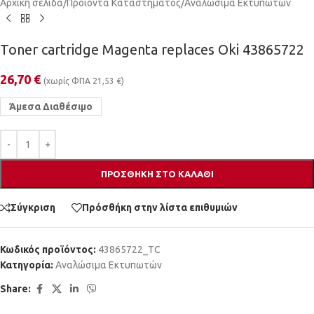
Αρχική σελίδα
/
Προϊόντα Καταστήματος
/
Αναλώσιμα Εκτυπωτών
Toner cartridge Magenta replaces Oki 43865722
26,70
€
(χωρίς ΦΠΑ
21,53
€
)
Άμεσα Διαθέσιμο
ΠΡΟΣΘΉΚΗ ΣΤΟ ΚΑΛΆΘΙ
Σύγκριση
Πρόσθήκη στην λίστα επιθυμιών
Κωδικός προϊόντος:
43865722_TC
Κατηγορία:
Αναλώσιμα Εκτυπωτών
Share: