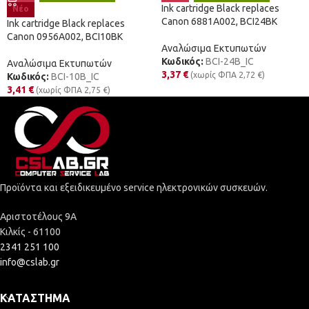
Ink cartridge Black replaces
Νέο
Canon 6881A002, BCI24BK
Ink cartridge Black replaces
Canon 0956A002, BCI10BK
Αναλώσιμα Εκτυπωτών
Κωδικός:
BCI-24B_IC
Αναλώσιμα Εκτυπωτών
3,37
€
(χωρίς ΦΠΑ
2,72
€
)
Κωδικός:
BCI-10B_IC
3,41
€
(χωρίς ΦΠΑ
2,75
€
)
Προϊόντα και εξειδικευμένο service ηλεκτρονικών συσκευών.
Αριστοτέλους 9Α
Κιλκίς - 61100
2341 251 100
info@cslab.gr
ΚΑΤΆΣΤΗΜΑ