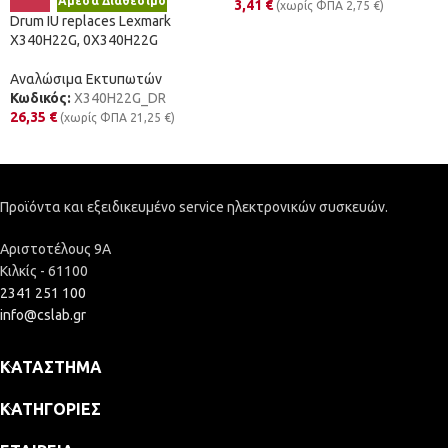
Άμεσα Διαθέσιμο
3,41
€
(χωρίς ΦΠΑ
2,75
€
)
Drum IU replaces Lexmark
X340H22G, 0X340H22G
Αναλώσιμα Εκτυπωτών
Κωδικός:
X340H22G_DR
26,35
€
(χωρίς ΦΠΑ
21,25
€
)
Προϊόντα και εξειδικευμένο service ηλεκτρονικών συσκευών.
Αριστοτέλους 9Α
Κιλκίς - 61100
2341 251 100
info@cslab.gr
ΚΑΤΆΣΤΗΜΑ
ΚΑΤΗΓΟΡΊΕΣ