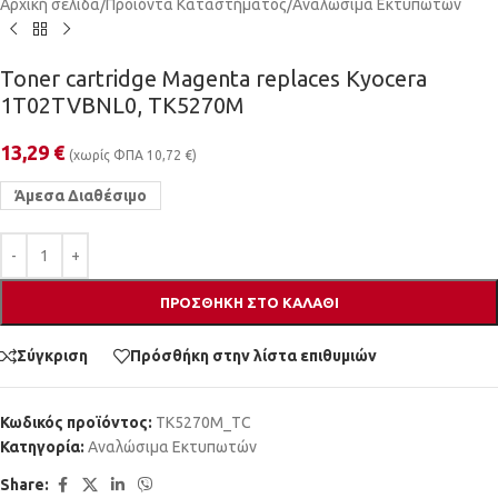
Αρχική σελίδα
/
Προϊόντα Καταστήματος
/
Αναλώσιμα Εκτυπωτών
Toner cartridge Magenta replaces Kyocera
1T02TVBNL0, TK5270M
13,29
€
(χωρίς ΦΠΑ
10,72
€
)
Άμεσα Διαθέσιμο
ΠΡΟΣΘΉΚΗ ΣΤΟ ΚΑΛΆΘΙ
Σύγκριση
Πρόσθήκη στην λίστα επιθυμιών
Κωδικός προϊόντος:
TK5270M_TC
Κατηγορία:
Αναλώσιμα Εκτυπωτών
Share: