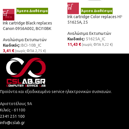
Άμεσα Διαθέσιμο
Άμεσα Διαθέσιμο
Ink cartridge Color replaces HP
Νέο
51625A, 25
Ink cartridge Black replaces
Canon 0956A002, BCI10BK
Αναλώσιμα Εκτυπωτών
Κωδικός:
51625A_IC
Αναλώσιμα Εκτυπωτών
11,43
€
(χωρίς ΦΠΑ
9,22
€
)
Κωδικός:
BCI-10B_IC
3,41
€
(χωρίς ΦΠΑ
2,75
€
)
Προϊόντα και εξειδικευμένο service ηλεκτρονικών συσκευών.
Αριστοτέλους 9Α
Κιλκίς - 61100
2341 251 100
info@cslab.gr