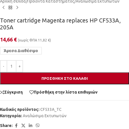
Αρχική σελίδα
/
Προϊόντα Καταστήματος
/
Αναλώσιμα Εκτυπωτών
Toner cartridge Magenta replaces HP CF533A,
205A
14,66
€
(χωρίς ΦΠΑ
11,82
€
)
Άμεσα Διαθέσιμο
ΠΡΟΣΘΉΚΗ ΣΤΟ ΚΑΛΆΘΙ
Σύγκριση
Πρόσθήκη στην λίστα επιθυμιών
Κωδικός προϊόντος:
CF533A_TC
Κατηγορία:
Αναλώσιμα Εκτυπωτών
Share: