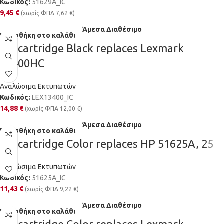
Κωδικός:
51629A_IC
9,45
€
(χωρίς ΦΠΑ
7,62
€
)
Άμεσα Διαθέσιμο
Προσθήκη στο καλάθι
Ink cartridge Black replaces Lexmark
13400HC
Αναλώσιμα Εκτυπωτών
Κωδικός:
LEX13400_IC
14,88
€
(χωρίς ΦΠΑ
12,00
€
)
Άμεσα Διαθέσιμο
Προσθήκη στο καλάθι
Ink cartridge Color replaces HP 51625A, 25
Αναλώσιμα Εκτυπωτών
Κωδικός:
51625A_IC
11,43
€
(χωρίς ΦΠΑ
9,22
€
)
Άμεσα Διαθέσιμο
Προσθήκη στο καλάθι