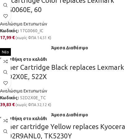
Ink cartridge Color replaces Lexmark
17G0060E, 60
Αναλώσιμα Εκτυπωτών
Κωδικός:
17G0060_IC
17,99
€
(χωρίς ΦΠΑ
14,51
€
)
Άμεσα Διαθέσιμο
Νέο
Προσθήκη στο καλάθι
Toner Cartridge Black replaces Lexmark
52D2X0E, 522X
Αναλώσιμα Εκτυπωτών
Κωδικός:
52D2X0E_TC
39,83
€
(χωρίς ΦΠΑ
32,12
€
)
Άμεσα Διαθέσιμο
Προσθήκη στο καλάθι
Toner cartridge Yellow replaces Kyocera
1T02R9ANL0, TK5230Y