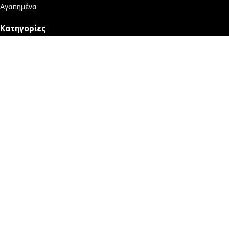
Αγαπημένα
Κατηγορίες
Σταθεροί Υπολογιστές
Laptops & Tablets
Οθόνες
Αναλώσιμα Εκτυπωτών
POS
Εκτυπωτές
Εταιρεία
Σχετικά με εμάς
Υποστήριξη Επιχειρήσεων
Εξειδικευμένο Service
Πολιτική Επιστροφών
Πολιτική απορρήτου
2025 © Computer Service Lab - ΓΕΜΗ: 164109635000
Κατασκευή Eshop