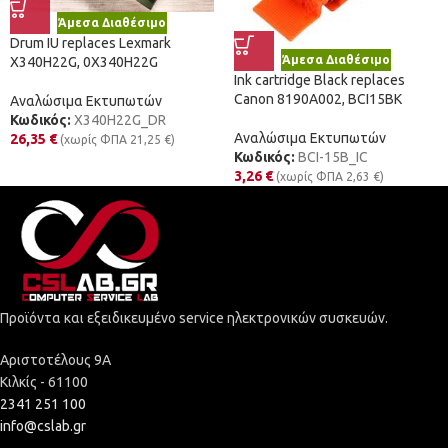
Άμεσα Διαθέσιμο
Drum IU replaces Lexmark
Άμεσα Διαθέσιμο
X340H22G, 0X340H22G
Ink cartridge Black replaces
Canon 8190A002, BCI15BK
Αναλώσιμα Εκτυπωτών
Κωδικός:
X340H22G_DR
Αναλώσιμα Εκτυπωτών
26,35
€
(χωρίς ΦΠΑ
21,25
€
)
Κωδικός:
BCI-15B_IC
3,26
€
(χωρίς ΦΠΑ
2,63
€
)
Προϊόντα και εξειδικευμένο service ηλεκτρονικών συσκευών.
Αριστοτέλους 9Α
Κιλκίς - 61100
2341 251 100
info@cslab.gr