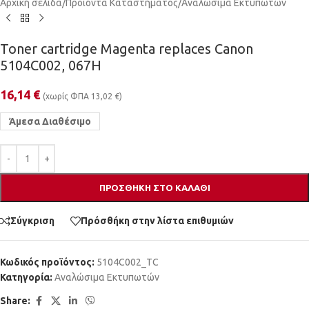
Αρχική σελίδα
/
Προϊόντα Καταστήματος
/
Αναλώσιμα Εκτυπωτών
Toner cartridge Magenta replaces Canon
5104C002, 067H
16,14
€
(χωρίς ΦΠΑ
13,02
€
)
Άμεσα Διαθέσιμο
ΠΡΟΣΘΉΚΗ ΣΤΟ ΚΑΛΆΘΙ
Σύγκριση
Πρόσθήκη στην λίστα επιθυμιών
Κωδικός προϊόντος:
5104C002_TC
Κατηγορία:
Αναλώσιμα Εκτυπωτών
Share: