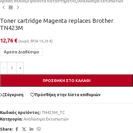
Αρχική σελίδα
/
Προϊόντα Καταστήματος
/
Αναλώσιμα Εκτυπωτών
Toner cartridge Magenta replaces Brother
TN423M
12,76
€
(χωρίς ΦΠΑ
10,29
€
)
Άμεσα Διαθέσιμο
ΠΡΟΣΘΉΚΗ ΣΤΟ ΚΑΛΆΘΙ
Σύγκριση
Πρόσθήκη στην λίστα επιθυμιών
Κωδικός προϊόντος:
TN423M_TC
Κατηγορία:
Αναλώσιμα Εκτυπωτών
Share: