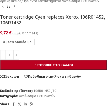
Αρχική σελίδα
/
Προϊόντα Καταστήματος
/
Αναλώσιμα Εκτυπωτών
Toner cartridge Cyan replaces Xerox 106R01452,
106R1452
9,72
€
(χωρίς ΦΠΑ
7,84
€
)
Άμεσα Διαθέσιμο
ΠΡΟΣΘΉΚΗ ΣΤΟ ΚΑΛΆΘΙ
Σύγκριση
Πρόσθήκη στην λίστα επιθυμιών
Κωδικός προϊόντος:
106R01452_TC
Κατηγορία:
Αναλώσιμα Εκτυπωτών
Share: