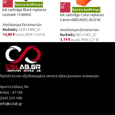
Άμεσα Διαθέσιμο
Ink cartridge Black replaces
Άμεσα Διαθέσιμο
Lexmark 13400HC
Ink cartridge Color replaces
Canon 6882A002, BCI24C
Αναλώσιμα Εκτυπωτών
Κωδικός:
LEX13400_IC
Αναλώσιμα Εκτυπωτών
14,88
€
Κωδικός:
BCI-24CL_IC
(χωρίς ΦΠΑ
12,00
€
)
3,19
€
(χωρίς ΦΠΑ
2,57
€
)
Προϊόντα και εξειδικευμένο service ηλεκτρονικών συσκευών.
Αριστοτέλους 9Α
Κιλκίς - 61100
2341 251 100
info@cslab.gr