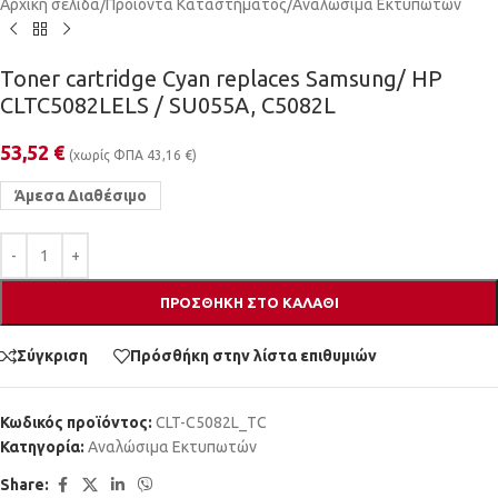
Αρχική σελίδα
/
Προϊόντα Καταστήματος
/
Αναλώσιμα Εκτυπωτών
Toner cartridge Cyan replaces Samsung/ HP
CLTC5082LELS / SU055A, C5082L
53,52
€
(χωρίς ΦΠΑ
43,16
€
)
Άμεσα Διαθέσιμο
ΠΡΟΣΘΉΚΗ ΣΤΟ ΚΑΛΆΘΙ
Σύγκριση
Πρόσθήκη στην λίστα επιθυμιών
Κωδικός προϊόντος:
CLT-C5082L_TC
Κατηγορία:
Αναλώσιμα Εκτυπωτών
Share: