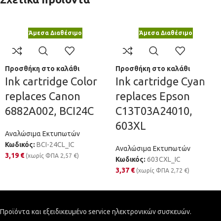
Άμεσα Διαθέσιμο
Άμεσα Διαθέσιμο
Προσθήκη στο καλάθι
Προσθήκη στο καλάθι
Ink cartridge Color
Ink cartridge Cyan
replaces Canon
replaces Epson
6882A002, BCI24C
C13T03A24010,
603XL
Αναλώσιμα Εκτυπωτών
Κωδικός:
BCI-24CL_IC
Αναλώσιμα Εκτυπωτών
3,19
€
(χωρίς ΦΠΑ
2,57
€
)
Κωδικός:
603CXL_IC
3,37
€
(χωρίς ΦΠΑ
2,72
€
)
Προϊόντα και εξειδικευμένο service ηλεκτρονικών συσκευών.