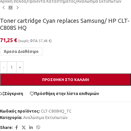
Αρχική σελίδα
/
Προϊόντα Καταστήματος
/
Αναλώσιμα Εκτυπωτών
Toner cartridge Cyan replaces Samsung/ HP CLT-
C808S HQ
71,25
€
(χωρίς ΦΠΑ
57,46
€
)
Άμεσα Διαθέσιμο
ΠΡΟΣΘΉΚΗ ΣΤΟ ΚΑΛΆΘΙ
Σύγκριση
Πρόσθήκη στην λίστα επιθυμιών
Κωδικός προϊόντος:
CLT-C808HQ_TC
Κατηγορία:
Αναλώσιμα Εκτυπωτών
Share: