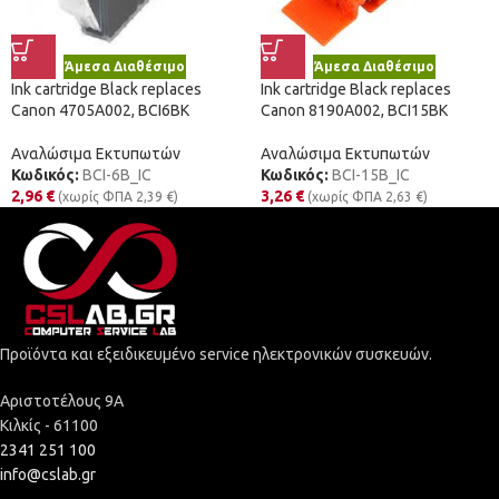
Άμεσα Διαθέσιμο
Άμεσα Διαθέσιμο
Ink cartridge Black replaces
Ink cartridge Black replaces
Canon 4705A002, BCI6BK
Canon 8190A002, BCI15BK
Αναλώσιμα Εκτυπωτών
Αναλώσιμα Εκτυπωτών
Κωδικός:
BCI-6B_IC
Κωδικός:
BCI-15B_IC
2,96
€
3,26
€
(χωρίς ΦΠΑ
2,39
€
)
(χωρίς ΦΠΑ
2,63
€
)
Προϊόντα και εξειδικευμένο service ηλεκτρονικών συσκευών.
Αριστοτέλους 9Α
Κιλκίς - 61100
2341 251 100
info@cslab.gr