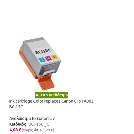
Άμεσα Διαθέσιμο
Άμε
Ink cartridge Color replaces Canon 8191A002,
Ink cartridge Col
BCI15C
17G0060E, 60
Αναλώσιμα Εκτυπωτών
Αναλώσιμα Εκτυ
Κωδικός:
BCI-15C_IC
Κωδικός:
17G006
4,08
€
17,99
€
(χωρίς ΦΠΑ
3,29
€
)
(χωρίς Φ