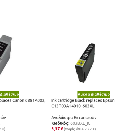
Διαθέσιμο
Άμεσα Διαθέσιμο
replaces Canon 6881A002,
Ink cartridge Black replaces Epson
C13T03A14010, 603XL
τών
Αναλώσιμα Εκτυπωτών
C
Κωδικός:
603BXL_IC
3,37
€
2
€
)
(χωρίς ΦΠΑ
2,72
€
)