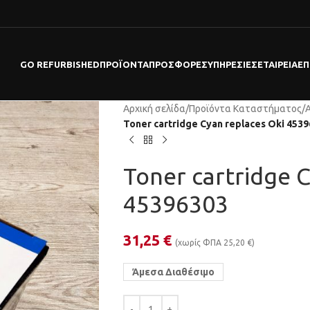
GO REFURBISHED
ΠΡΟΪΌΝΤΑ
ΠΡΟΣΦΟΡΕΣ
ΥΠΗΡΕΣΊΕΣ
ΕΤΑΙΡΕΊΑ
ΕΠ
Αρχική σελίδα
/
Προϊόντα Καταστήματος
/
Toner cartridge Cyan replaces Oki 453
Toner cartridge 
45396303
31,25
€
(χωρίς ΦΠΑ
25,20
€
)
Άμεσα Διαθέσιμο