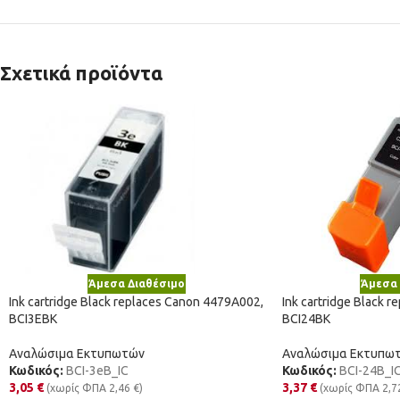
Σχετικά προϊόντα
Άμεσα Διαθέσιμο
Άμεσα 
Ink cartridge Black replaces Canon 4479A002,
Ink cartridge Black 
BCI3EBK
BCI24BK
Αναλώσιμα Εκτυπωτών
Αναλώσιμα Εκτυπω
Κωδικός:
BCI-3eB_IC
Κωδικός:
BCI-24B_I
3,05
€
3,37
€
(χωρίς ΦΠΑ
2,46
€
)
(χωρίς ΦΠΑ
2,7