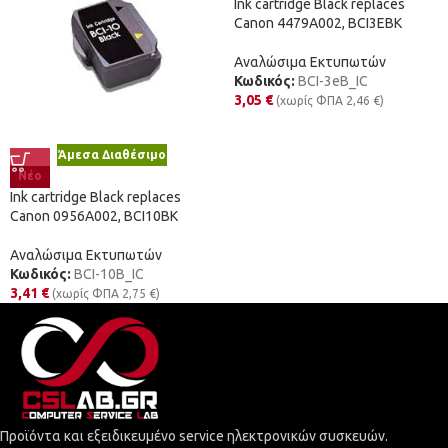
Ink cartridge Black replaces
Canon 4479A002, BCI3EBK
Αναλώσιμα Εκτυπωτών
Κωδικός:
BCI-3eB_IC
3,05
€
(χωρίς ΦΠΑ
2,46
€
)
Άμεσα Διαθέσιμο
Νέο
Ink cartridge Black replaces
Canon 0956A002, BCI10BK
Αναλώσιμα Εκτυπωτών
Κωδικός:
BCI-10B_IC
3,41
€
(χωρίς ΦΠΑ
2,75
€
)
Προϊόντα και εξειδικευμένο service ηλεκτρονικών συσκευών.