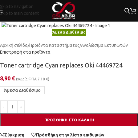
Skip to navigation
Skip to main content
Κλικ για μεγέθυνση
Άμεσα Διαθέσιμο
Αρχική σελίδα
/
Προϊόντα Καταστήματος
/
Αναλώσιμα Εκτυπωτών
Επιστροφή στα προϊόντα
Toner cartridge Cyan replaces Oki 44469724
8,90
€
(χωρίς ΦΠΑ
7,18
€
)
Άμεσα Διαθέσιμο
ΠΡΟΣΘΉΚΗ ΣΤΟ ΚΑΛΆΘΙ
Σύγκριση
Πρόσθήκη στην λίστα επιθυμιών