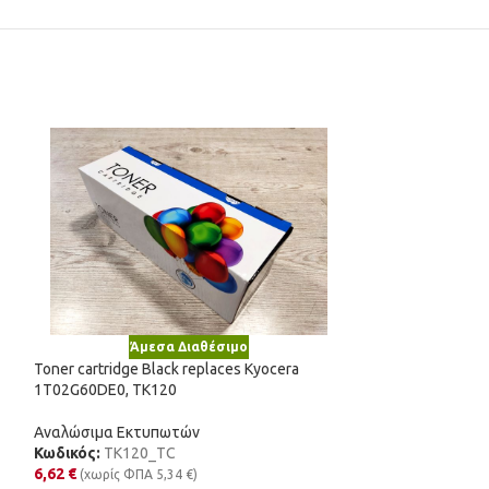
Άμεσα Διαθέσιμο
Άμε
Toner cartridge Black replaces Kyocera
Νέο
1T02G60DE0, TK120
Toner Cartridge B
52D2X0E, 522X
Αναλώσιμα Εκτυπωτών
Κωδικός:
TK120_TC
Αναλώσιμα Εκτυ
6,62
€
(χωρίς ΦΠΑ
5,34
€
)
Κωδικός:
52D2X