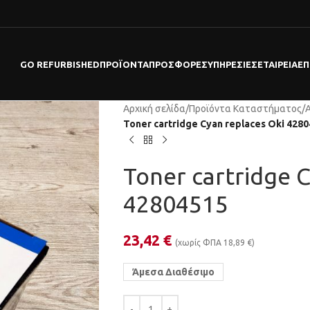
GO REFURBISHED
ΠΡΟΪΌΝΤΑ
ΠΡΟΣΦΟΡΕΣ
ΥΠΗΡΕΣΊΕΣ
ΕΤΑΙΡΕΊΑ
ΕΠ
Αρχική σελίδα
/
Προϊόντα Καταστήματος
/
Toner cartridge Cyan replaces Oki 428
Toner cartridge 
42804515
23,42
€
(χωρίς ΦΠΑ
18,89
€
)
Άμεσα Διαθέσιμο