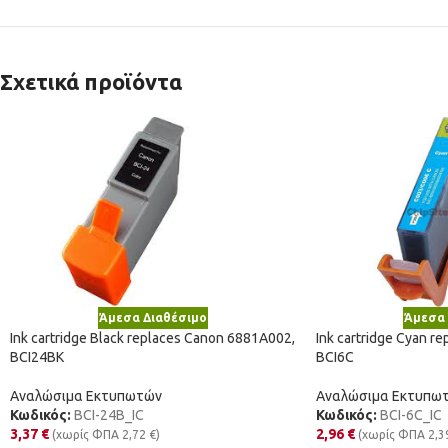
Σχετικά προϊόντα
Άμεσα Διαθέσιμο
Άμεσα 
Ink cartridge Black replaces Canon 6881A002,
Ink cartridge Cyan r
BCI24BK
BCI6C
Αναλώσιμα Εκτυπωτών
Αναλώσιμα Εκτυπω
Κωδικός:
BCI-24B_IC
Κωδικός:
BCI-6C_IC
3,37
€
2,96
€
(χωρίς ΦΠΑ
2,72
€
)
(χωρίς ΦΠΑ
2,3