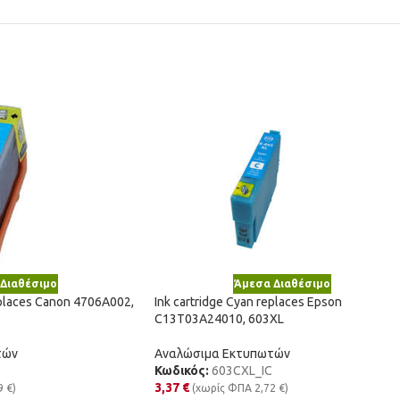
Διαθέσιμο
Άμεσα Διαθέσιμο
eplaces Canon 4706A002,
Ink cartridge Cyan replaces Epson
C13T03A24010, 603XL
τών
Αναλώσιμα Εκτυπωτών
Κωδικός:
603CXL_IC
3,37
€
9
€
)
(χωρίς ΦΠΑ
2,72
€
)