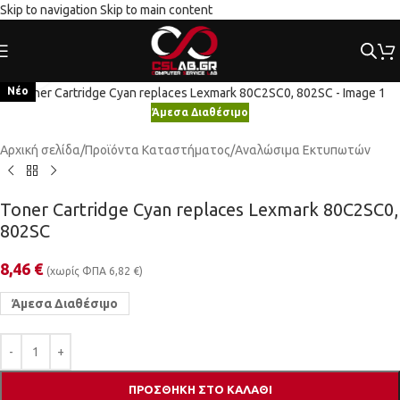
Skip to navigation
Skip to main content
Κλικ για μεγέθυνση
Νέο
Άμεσα Διαθέσιμο
Αρχική σελίδα
/
Προϊόντα Καταστήματος
/
Αναλώσιμα Εκτυπωτών
Toner Cartridge Cyan replaces Lexmark 80C2SC0,
802SC
8,46
€
(χωρίς ΦΠΑ
6,82
€
)
Άμεσα Διαθέσιμο
ΠΡΟΣΘΉΚΗ ΣΤΟ ΚΑΛΆΘΙ