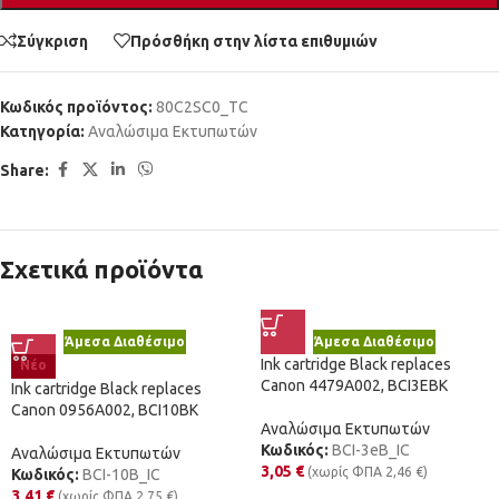
Σύγκριση
Πρόσθήκη στην λίστα επιθυμιών
Κωδικός προϊόντος:
80C2SC0_TC
Κατηγορία:
Αναλώσιμα Εκτυπωτών
Share:
Σχετικά προϊόντα
Άμεσα Διαθέσιμο
Άμεσα Διαθέσιμο
Ink cartridge Black replaces
Νέο
Canon 4479A002, BCI3EBK
Ink cartridge Black replaces
Canon 0956A002, BCI10BK
Αναλώσιμα Εκτυπωτών
Κωδικός:
BCI-3eB_IC
Αναλώσιμα Εκτυπωτών
3,05
€
(χωρίς ΦΠΑ
2,46
€
)
Κωδικός:
BCI-10B_IC
3,41
€
(χωρίς ΦΠΑ
2,75
€
)