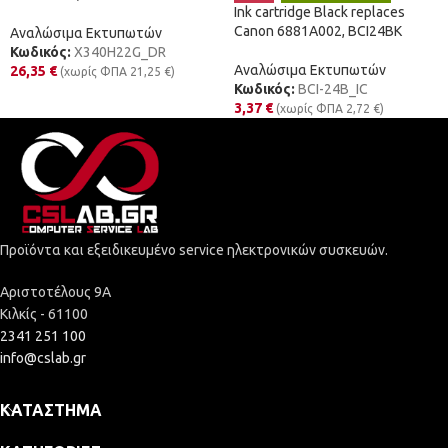
Ink cartridge Black replaces
Canon 6881A002, BCI24BK
Αναλώσιμα Εκτυπωτών
Κωδικός:
X340H22G_DR
Αναλώσιμα Εκτυπωτών
26,35
€
(χωρίς ΦΠΑ
21,25
€
)
Κωδικός:
BCI-24B_IC
3,37
€
(χωρίς ΦΠΑ
2,72
€
)
Προϊόντα και εξειδικευμένο service ηλεκτρονικών συσκευών.
Αριστοτέλους 9Α
Κιλκίς - 61100
2341 251 100
info@cslab.gr
ΚΑΤΆΣΤΗΜΑ