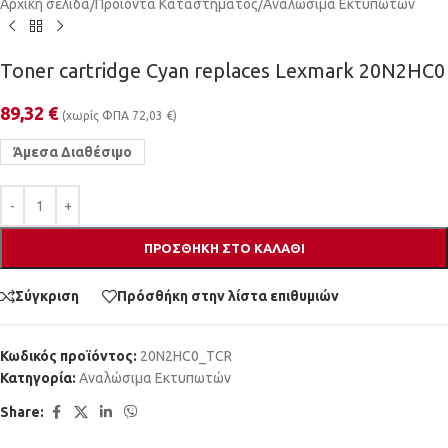
Αρχική σελίδα
/
Προϊόντα Καταστήματος
/
Αναλώσιμα Εκτυπωτών
Toner cartridge Cyan replaces Lexmark 20N2HC0
89,32
€
(χωρίς ΦΠΑ
72,03
€
)
Άμεσα Διαθέσιμο
ΠΡΟΣΘΉΚΗ ΣΤΟ ΚΑΛΆΘΙ
Σύγκριση
Πρόσθήκη στην λίστα επιθυμιών
Κωδικός προϊόντος:
20N2HC0_TCR
Κατηγορία:
Αναλώσιμα Εκτυπωτών
Share: