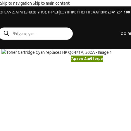
Skip to navigation
Skip to main content
ΩΡΕΆΝ ΔΙΆΓΝΩΣΗ
B2B ΥΠΟΣΤΉΡΙΞΗ
ΕΞΥΠΗΡΕΤΗΣΗ ΠΕΛΑΤΩΝ:
2341 251 100
GO R
Κλικ για μεγέθυνση
Άμεσα Διαθέσιμο