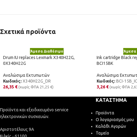
Σχετικά προϊόντα
Άμεσα Διαθέσιμο
Άμεσα 
Drum IU replaces Lexmark X340H22G,
Ink cartridge Black 
0X340H22G
BCI15BK
Αναλώσιμα Εκτυπωτών
Αναλώσιμα Εκτυπω
Κωδικός:
X340H22G_DR
Κωδικός:
BCI-15B_I
26,35
€
3,26
€
(χωρίς ΦΠΑ
21,25
€
)
(χωρίς ΦΠΑ
2,6
ΚΑΤΆΣΤΗΜΑ
Προϊόντα και εξειδικευμένο service
Προϊόντα
ηλεκτρονικών συσκευών.
Ο λογαριασμός μου
Καλάθι Αγορών
Αριστοτέλους 9Α
Ταμείο
Κιλκίς - 61100