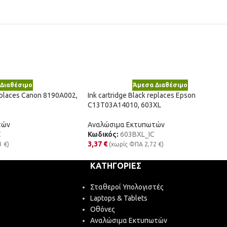
Διαθέσιμο
Άμεσα Διαθέσιμο
replaces Canon 8190A002,
Ink cartridge Black replaces Epson
C13T03A14010, 603XL
τών
Αναλώσιμα Εκτυπωτών
C
Κωδικός:
603BXL_IC
3,37
€
3
€
)
(χωρίς ΦΠΑ
2,72
€
)
ΚΑΤΗΓΟΡΊΕΣ
Σταθεροί Υπολογιστές
Laptops & Tablets
Οθόνες
Αναλώσιμα Εκτυπωτών