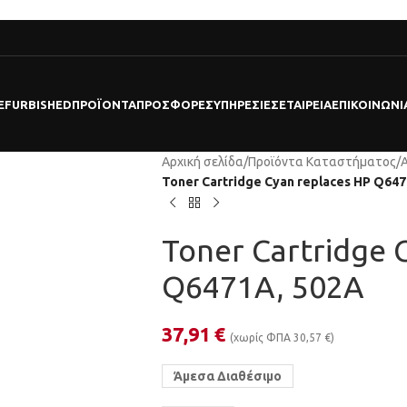
EFURBISHED
ΠΡΟΪΌΝΤΑ
ΠΡΟΣΦΟΡΕΣ
ΥΠΗΡΕΣΊΕΣ
ΕΤΑΙΡΕΊΑ
ΕΠΙΚΟΙΝΩΝΊ
Αρχική σελίδα
/
Προϊόντα Καταστήματος
/
Toner Cartridge Cyan replaces HP Q647
Toner Cartridge 
Q6471A, 502A
37,91
€
(χωρίς ΦΠΑ
30,57
€
)
Άμεσα Διαθέσιμο