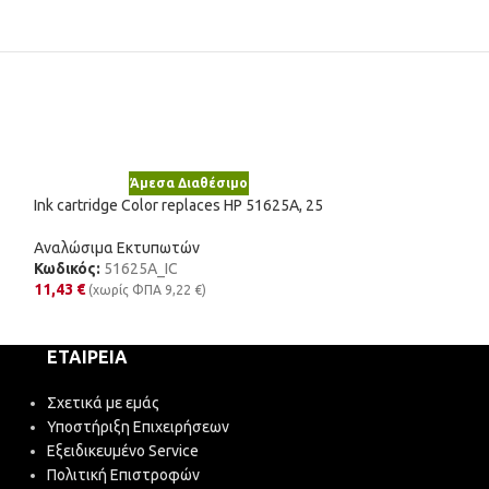
Άμεσα Διαθέσιμο
Άμε
Ink cartridge Color replaces HP 51625A, 25
Νέο
Toner Cartridge B
Αναλώσιμα Εκτυπωτών
52D2X0E, 522X
Κωδικός:
51625A_IC
11,43
€
(χωρίς ΦΠΑ
9,22
€
)
Αναλώσιμα Εκτυ
Κωδικός:
52D2X
39,83
€
(χωρίς Φ
ΕΤΑΙΡΕΊΑ
Σχετικά με εμάς
Υποστήριξη Επιχειρήσεων
Εξειδικευμένο Service
Πολιτική Επιστροφών