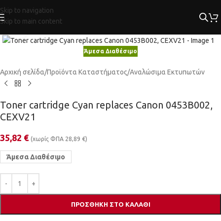
Skip to navigation
Skip to main content
Κλικ για μεγέθυνση
Άμεσα Διαθέσιμο
Αρχική σελίδα
/
Προϊόντα Καταστήματος
/
Αναλώσιμα Εκτυπωτών
Toner cartridge Cyan replaces Canon 0453B002,
CEXV21
35,82
€
(χωρίς ΦΠΑ
28,89
€
)
Άμεσα Διαθέσιμο
ΠΡΟΣΘΉΚΗ ΣΤΟ ΚΑΛΆΘΙ