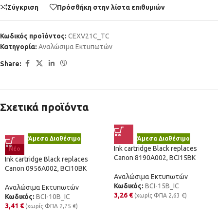
Σύγκριση
Πρόσθήκη στην λίστα επιθυμιών
Κωδικός προϊόντος:
CEXV21C_TC
Κατηγορία:
Αναλώσιμα Εκτυπωτών
Share:
Σχετικά προϊόντα
Άμεσα Διαθέσιμο
Άμεσα Διαθέσιμο
Ink cartridge Black replaces
Νέο
Canon 8190A002, BCI15BK
Ink cartridge Black replaces
Canon 0956A002, BCI10BK
Αναλώσιμα Εκτυπωτών
Κωδικός:
BCI-15B_IC
Αναλώσιμα Εκτυπωτών
3,26
€
(χωρίς ΦΠΑ
2,63
€
)
Κωδικός:
BCI-10B_IC
3,41
€
(χωρίς ΦΠΑ
2,75
€
)