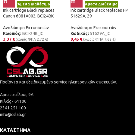
Άμεσα Διαθέσιμο
Άμεσα Διαθέσιμο
Ink cartridge Black replaces
Ink cartridge Black replaces HP
Canon 6881A002, BCI24BK
51629A, 29
Αναλώσιμα Εκτυπωτών
Αναλώσιμα Εκτυπωτών
Κωδικός:
BCI-24B_IC
Κωδικός:
51629A_IC
3,37
€
9,45
€
(χωρίς ΦΠΑ
2,72
€
)
(χωρίς ΦΠΑ
7,62
€
)
Προϊόντα και εξειδικευμένο service ηλεκτρονικών συσκευών.
Αριστοτέλους 9Α
Κιλκίς - 61100
2341 251 100
info@cslab.gr
ΚΑΤΆΣΤΗΜΑ