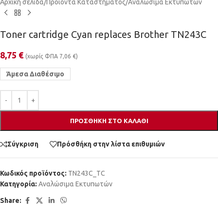
Αρχική σελίδα
/
Προϊόντα Καταστήματος
/
Αναλώσιμα Εκτυπωτών
Toner cartridge Cyan replaces Brother TN243C
8,75
€
(χωρίς ΦΠΑ
7,06
€
)
Άμεσα Διαθέσιμο
ΠΡΟΣΘΉΚΗ ΣΤΟ ΚΑΛΆΘΙ
Σύγκριση
Πρόσθήκη στην λίστα επιθυμιών
Κωδικός προϊόντος:
TN243C_TC
Κατηγορία:
Αναλώσιμα Εκτυπωτών
Share: