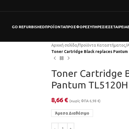
GO REFURBISHED
ΠΡΟΪΌΝΤΑ
ΠΡΟΣΦΟΡΕΣ
ΥΠΗΡΕΣΊΕΣ
ΕΤΑΙΡΕΊΑ
Αρχική σελίδα
/
Προϊόντα Καταστήματος
/
Toner Cartridge Black replaces Pantu
Toner Cartridge 
Pantum TL5120H
8,66
€
(χωρίς ΦΠΑ
6,98
€
)
Άμεσα Διαθέσιμο