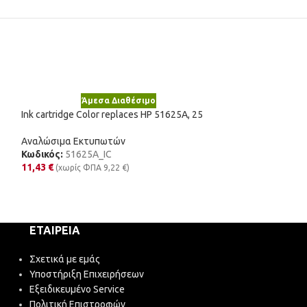
Άμεσα Διαθέσιμο
Άμε
Ink cartridge Color replaces HP 51625A, 25
Toner cartridge B
ML1710D3 UNIVE
Αναλώσιμα Εκτυπωτών
Κωδικός:
51625A_IC
Αναλώσιμα Εκτυ
11,43
€
Κωδικός:
ML171
(χωρίς ΦΠΑ
9,22
€
)
17,11
€
(χωρίς Φ
ΕΤΑΙΡΕΊΑ
Σχετικά με εμάς
Υποστήριξη Επιχειρήσεων
Εξειδικευμένο Service
Πολιτική Επιστροφών