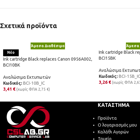
Σχετικά προϊόντα
Άμεσα Διαθέσιμο
Άμεσα 
Ink cartridge Black 
Νέο
BCI15BK
Ink cartridge Black replaces Canon 0956A002,
BCI10BK
Αναλώσιμα Εκτυπω
Κωδικός:
BCI-15B_I
Αναλώσιμα Εκτυπωτών
3,26
€
(χωρίς ΦΠΑ
2,6
Κωδικός:
BCI-10B_IC
3,41
€
(χωρίς ΦΠΑ
2,75
€
)
ΚΑΤΆΣΤΗΜΑ
Προϊόντα
Ο λογαριασμός μου
Καλάθι Αγορών
Ταμείο