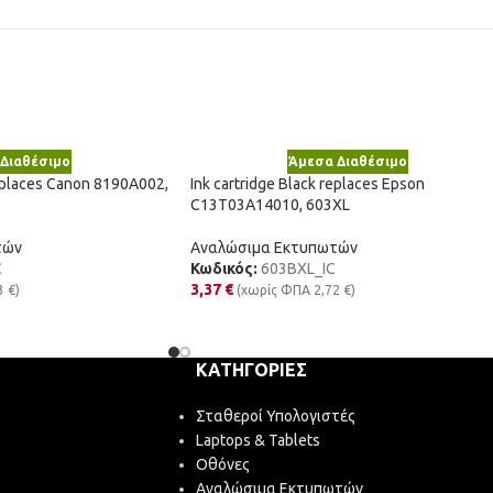
Διαθέσιμο
Άμεσα Διαθέσιμο
replaces Canon 8190A002,
Ink cartridge Black replaces Epson
C13T03A14010, 603XL
τών
Αναλώσιμα Εκτυπωτών
C
Κωδικός:
603BXL_IC
3,37
€
3
€
)
(χωρίς ΦΠΑ
2,72
€
)
ΚΑΤΗΓΟΡΊΕΣ
Σταθεροί Υπολογιστές
Laptops & Tablets
Οθόνες
Αναλώσιμα Εκτυπωτών