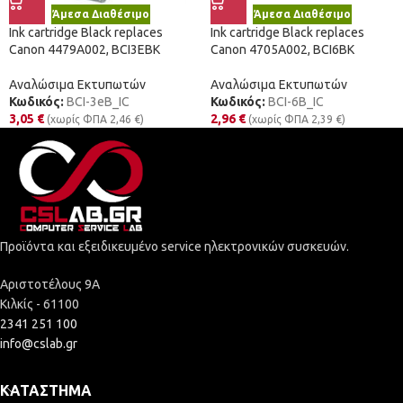
Άμεσα Διαθέσιμο
Άμεσα Διαθέσιμο
Ink cartridge Black replaces
Ink cartridge Black replaces
Canon 4479A002, BCI3EBK
Canon 4705A002, BCI6BK
Αναλώσιμα Εκτυπωτών
Αναλώσιμα Εκτυπωτών
Κωδικός:
BCI-3eB_IC
Κωδικός:
BCI-6B_IC
3,05
€
2,96
€
(χωρίς ΦΠΑ
2,46
€
)
(χωρίς ΦΠΑ
2,39
€
)
Προϊόντα και εξειδικευμένο service ηλεκτρονικών συσκευών.
Αριστοτέλους 9Α
Κιλκίς - 61100
2341 251 100
info@cslab.gr
ΚΑΤΆΣΤΗΜΑ