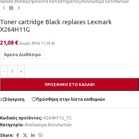
Αρχική σελίδα
/
Προϊόντα Καταστήματος
/
Αναλώσιμα Εκτυπωτών
Toner cartridge Black replaces Lexmark
X264H11G
21,08
€
(χωρίς ΦΠΑ
17,00
€
)
Άμεσα Διαθέσιμο
ΠΡΟΣΘΉΚΗ ΣΤΟ ΚΑΛΆΘΙ
Σύγκριση
Πρόσθήκη στην λίστα επιθυμιών
Κωδικός προϊόντος:
X264H11G_TC
Κατηγορία:
Αναλώσιμα Εκτυπωτών
Share: