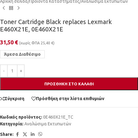
Αρχική σελίδα
/
Προϊόντα Καταστήματος
/
Αναλώσιμα Εκτυπωτών
Toner Cartridge Black replaces Lexmark
E460X21E, 0E460X21E
31,50
€
(χωρίς ΦΠΑ
25,40
€
)
Άμεσα Διαθέσιμο
ΠΡΟΣΘΉΚΗ ΣΤΟ ΚΑΛΆΘΙ
Σύγκριση
Πρόσθήκη στην λίστα επιθυμιών
Κωδικός προϊόντος:
0E460X21E_TC
Κατηγορία:
Αναλώσιμα Εκτυπωτών
Share: