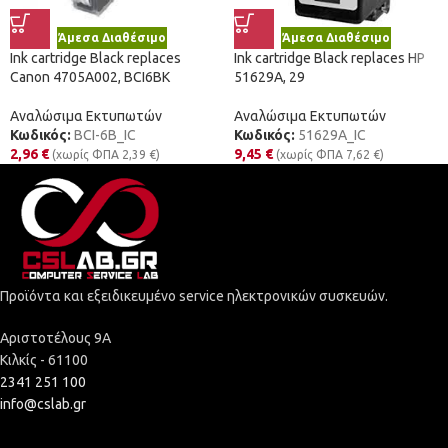
Άμεσα Διαθέσιμο
Άμεσα Διαθέσιμο
Ink cartridge Black replaces
Ink cartridge Black replaces HP
Canon 4705A002, BCI6BK
51629A, 29
Αναλώσιμα Εκτυπωτών
Αναλώσιμα Εκτυπωτών
Κωδικός:
BCI-6B_IC
Κωδικός:
51629A_IC
2,96
€
9,45
€
(χωρίς ΦΠΑ
2,39
€
)
(χωρίς ΦΠΑ
7,62
€
)
Προϊόντα και εξειδικευμένο service ηλεκτρονικών συσκευών.
Αριστοτέλους 9Α
Κιλκίς - 61100
2341 251 100
info@cslab.gr