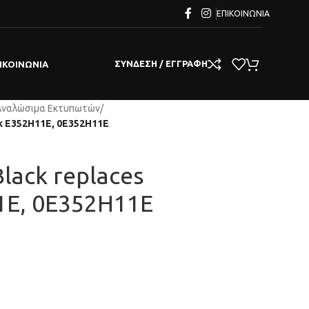
ΕΠΙΚΟΙΝΩΝΊΑ
ΣΎΝΔΕΣΗ / ΕΓΓΡΑΦΉ
ΙΚΟΙΝΩΝΊΑ
Αναλώσιμα Εκτυπωτών
/
rk E352H11E, 0E352H11E
Black replaces
1E, 0E352H11E