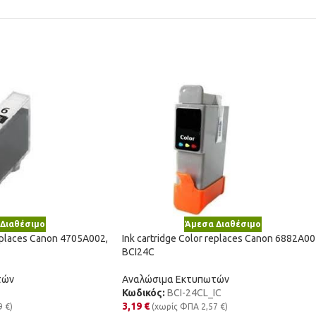
Διαθέσιμο
Άμεσα Διαθέσιμο
replaces Canon 4705A002,
Ink cartridge Color replaces Canon 6882A00
BCI24C
τών
Αναλώσιμα Εκτυπωτών
Κωδικός:
BCI-24CL_IC
3,19
€
9
€
)
(χωρίς ΦΠΑ
2,57
€
)