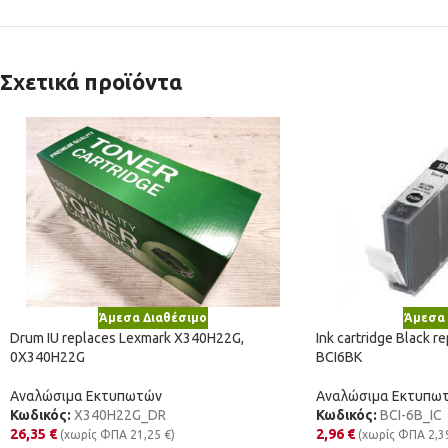
Σχετικά προϊόντα
Άμεσα Διαθέσιμο
Άμεσα 
Drum IU replaces Lexmark X340H22G,
Ink cartridge Black 
0X340H22G
BCI6BK
Αναλώσιμα Εκτυπωτών
Αναλώσιμα Εκτυπω
Κωδικός:
X340H22G_DR
Κωδικός:
BCI-6B_IC
26,35
€
2,96
€
(χωρίς ΦΠΑ
21,25
€
)
(χωρίς ΦΠΑ
2,3