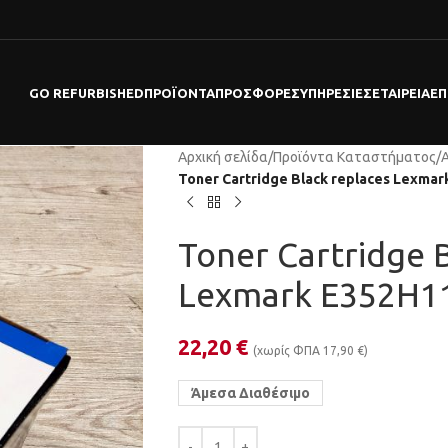
GO REFURBISHED
ΠΡΟΪΌΝΤΑ
ΠΡΟΣΦΟΡΕΣ
ΥΠΗΡΕΣΊΕΣ
ΕΤΑΙΡΕΊΑ
ΕΠ
Αρχική σελίδα
/
Προϊόντα Καταστήματος
/
Toner Cartridge Black replaces Lexma
Toner Cartridge 
Lexmark E352H1
22,20
€
(χωρίς ΦΠΑ
17,90
€
)
Άμεσα Διαθέσιμο