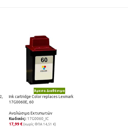
Άμεσα Διαθέσιμο
Άμε
2,
Ink cartridge Color replaces Lexmark
Ink cartridge Cya
17G0060E, 60
C13T03A24010, 
Αναλώσιμα Εκτυπωτών
Αναλώσιμα Εκτυ
Κωδικός:
17G0060_IC
Κωδικός:
603CXL
17,99
€
3,37
€
(χωρίς ΦΠΑ
14,51
€
)
(χωρίς ΦΠΑ